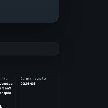
IPAL
ÚLTIMA REVISÃO
evendas
2026-06
s SaaS,
anquia
l.