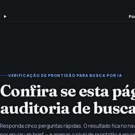
entidades específicas de cada local, hreflang, paridade de sch
para respostas.
Po
VERIFICAÇÃO DE PRONTIDÃO PARA BUSCA POR IA
Confira se esta p
auditoria de busca
Responda cinco perguntas rápidas. O resultado fica no n
por enviar um brief — e apenas o nível de prontidão é env