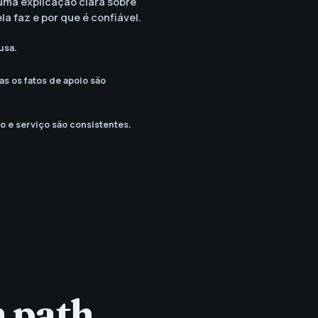
uma explicação clara sobre
la faz e por que é confiável.
usa.
mas os fatos de apoio são
o e serviço são consistentes.
n path