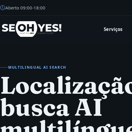
Aberto
09:00
-
18:00
Serviços
SEOH
MULTILINGUAL AI SEARCH
Localizaçã
busca AI
multilíngu