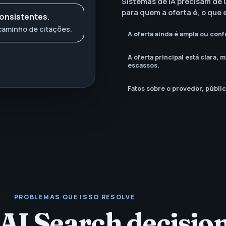
Sistemas de IA precisam de 
para quem a oferta é, o que e
consistentes.
 caminho de citações.
A oferta ainda é ampla ou conf
A oferta principal está clara, 
escassos.
Fatos sobre o provedor, públic
PROBLEMAS QUE ISSO RESOLVE
 AI Search decisio