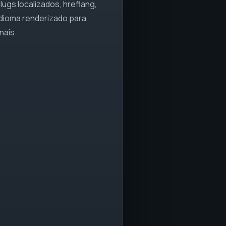
ugs localizados, hreflang,
idioma renderizado para
nais.