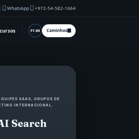
WhatsApp
+972-54-582-1664
mail do fundador
cursos
Caminhos
PT-BR
Idioma (desktop)
EQUIPES SAAS, GRUPOS DE
ETING INTERNACIONAL.
 AI Search