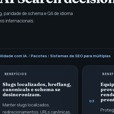
ng, paridade de schema e QA de idioma
is internacionais.
ilidade com IA.
/
Pacotes
/
Sistemas de SEO para múltiplas
BENEFÍCIOS
BENEF
Slugs localizados, hreflang,
Equi
canonicals e schema se
prova
desincronizam.
rende
pront
03
Manter slugs localizados,
Protege
redirecionamentos, URLs canônicas,