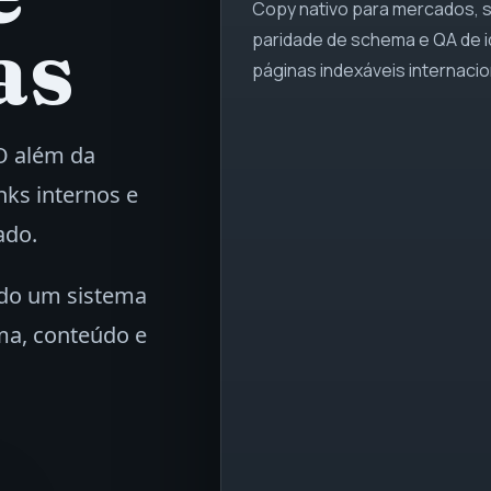
Copy nativo para mercados, sl
as
paridade de schema e QA de 
páginas indexáveis internacio
EO além da
nks internos e
ado.
ndo um sistema
ma, conteúdo e