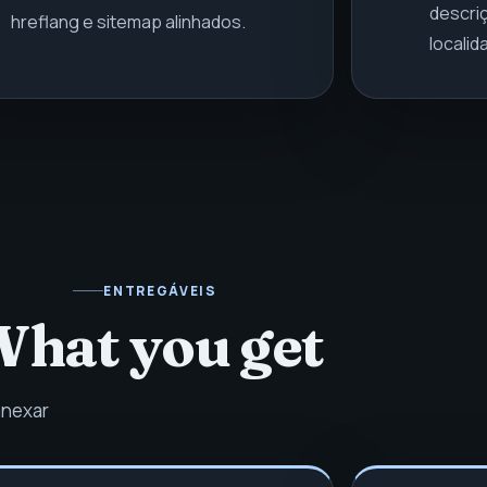
descriç
hreflang e sitemap alinhados.
localid
ENTREGÁVEIS
hat you get
anexar