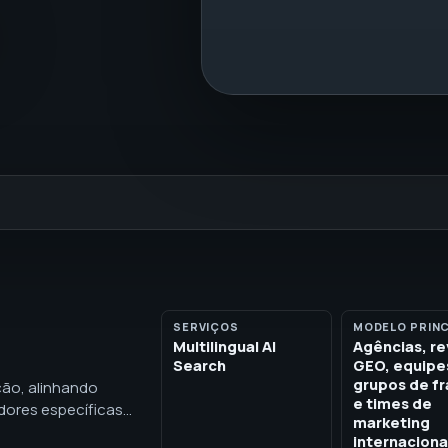
SERVIÇOS
MODELO PRINC
Multilingual AI
Agências, r
Search
GEO, equipe
grupos de fr
ção, alinhando
e times de
adores específicas
marketing
eúdo traduzido,
internaciona