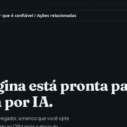
ema e prontidão
r que é confiável
/
Ações relacionadas
ágina está pronta 
 por IA.
avegador, a menos que você opte
iado ao CRM após o envio do