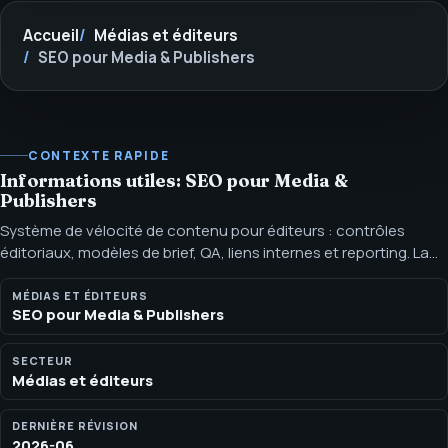
Accueil
Médias et éditeurs
SEO pour Media & Publishers
CONTEXTE RAPIDE
Informations utiles: SEO pour Media &
Publishers
Système de vélocité de contenu pour éditeurs : contrôles
éditoriaux, modèles de brief, QA, liens internes et reporting. La
vélocité de contenu fonctionne quand le système de
publication protège l'utilité : liens, modèles, QA et décisions de
MÉDIAS ET ÉDITEURS
SEO pour Media & Publishers
rafraîchissement.
SECTEUR
Médias et éditeurs
DERNIÈRE RÉVISION
2026-06