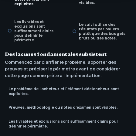
visibles.
explicites.
Les livrables et
Le suivi utilise des
exclusions sont
résultats par paliers
suffisamment clairs
plutôt que des budgets
pour définir le
bruts ou des notes.
périmètre.
Des lacunes fondamentales subsistent
L'appel à l'action
Commencez par clarifier le problème, apporter des
correspond à la
prochaine décision de
preuves et préciser le périmètre avant de considérer
l'acheteur.
cette page comme prête à l'implémentation.
Le problème de l'acheteur et l'élément déclencheur sont
explicites.
Preuves, méthodologie ou notes d'examen sont visibles.
Les livrables et exclusions sont suffisamment clairs pour
définir le périmètre.