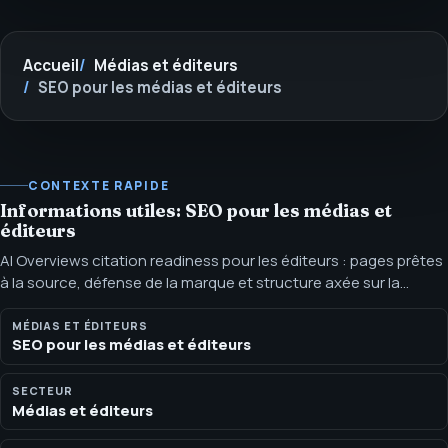
Accueil
Médias et éditeurs
SEO pour les médias et éditeurs
CONTEXTE RAPIDE
Informations utiles: SEO pour les médias et
éditeurs
AI Overviews citation readiness pour les éditeurs : pages prêtes
à la source, défense de la marque et structure axée sur la
réponse. AI Overviews citation readiness améliore la clarté des
sources et la structure des réponses sans promettre d’inclusion
MÉDIAS ET ÉDITEURS
SEO pour les médias et éditeurs
ni de citations AI spécifiques.
SECTEUR
Médias et éditeurs