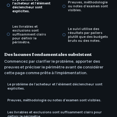
Preuves, méthodologie
l'acheteur et l'élément
ou notes d'examen sont
déclencheur sont
visibles.
explicites.
Les livrables et
Le suivi utilise des
exclusions sont
résultats par paliers
suffisamment clairs
plutôt que des budgets
pour définir le
bruts ou des notes.
périmètre.
Des lacunes fondamentales subsistent
L'appel à l'action
Commencez par clarifier le problème, apporter des
correspond à la
prochaine décision de
preuves et préciser le périmètre avant de considérer
l'acheteur.
cette page comme prête à l'implémentation.
Le problème de l'acheteur et l'élément déclencheur sont
explicites.
Preuves, méthodologie ou notes d'examen sont visibles.
Les livrables et exclusions sont suffisamment clairs pour
définir le périmètre.