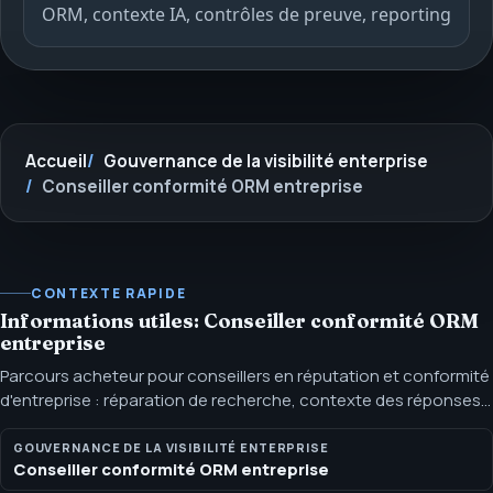
ORM, contexte IA, contrôles de preuve, reporting
Accueil
Gouvernance de la visibilité enterprise
Conseiller conformité ORM entreprise
CONTEXTE RAPIDE
Informations utiles: Conseiller conformité ORM
entreprise
Parcours acheteur pour conseillers en réputation et conformité
d'entreprise : réparation de recherche, contexte des réponses
IA, limites de preuve et reporting aux parties prenantes. Ce
parcours aide les équipes gouvernées à comprendre ce que
GOUVERNANCE DE LA VISIBILITÉ ENTERPRISE
Conseiller conformité ORM entreprise
voient acheteurs, parties prenantes et systèmes de réponse,