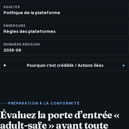
publicitaires, communautés et voies d’escalade. SEOH examine
chaque canal adulte séparément : moteurs de recherche,
ADULTES
Politique de la plateforme
réseaux sociaux, plateformes de créateurs, régies publicitaires
et communautés appliquent des règles différentes.
ENVERGURE
Règles des plateformes
DERNIÈRE RÉVISION
2026-06
Pourquoi c'est crédible
/
Actions liées
PRÉPARATION À LA CONFORMITÉ
Évaluez la porte d’entrée «
adult-safe » avant toute