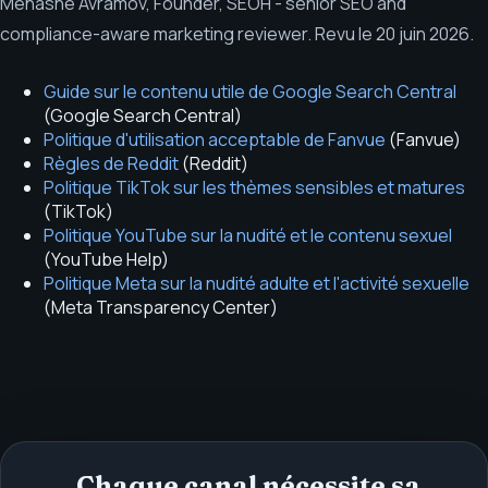
Menashe Avramov
,
Founder, SEOH - senior SEO and
compliance-aware marketing reviewer
.
Revu le
20 juin 2026
.
Guide sur le contenu utile de Google Search Central
(
Google Search Central
)
Politique d'utilisation acceptable de Fanvue
(
Fanvue
)
Règles de Reddit
(
Reddit
)
Politique TikTok sur les thèmes sensibles et matures
(
TikTok
)
Politique YouTube sur la nudité et le contenu sexuel
(
YouTube Help
)
Politique Meta sur la nudité adulte et l'activité sexuelle
(
Meta Transparency Center
)
Chaque canal nécessite sa