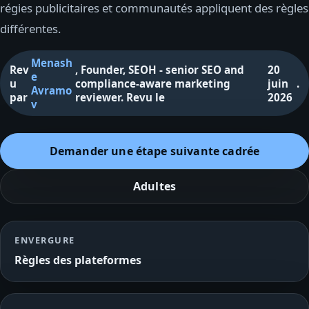
régies publicitaires et communautés appliquent des règles
différentes.
Menash
Rev
,
Founder, SEOH - senior SEO and
20
e
u
compliance-aware marketing
juin
.
Avramo
par
reviewer
.
Revu le
2026
v
Demander une étape suivante cadrée
Adultes
ENVERGURE
Règles des plateformes