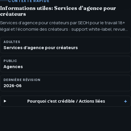
CONTEXTE RAPIDE
Informations utiles: Services d’agence pour
créateurs
Services d’agence pour créateurs par SEOH pour le travail 18+
légal et l’économie des créateurs : support white-label, revue
de conformité, intake, reporting et règles de présentation
publique. SEOH aide les agences à cadrer le support pour le
ADULTES
Services d’agence pour créateurs
secteur adulte et l’économie des créateurs avec divulgation
claire, limites white-label, revue de conformité et présentation
publique non explicite.
PUBLIC
Agences
DERNIÈRE RÉVISION
2026-06
Pourquoi c'est crédible
/
Actions liées