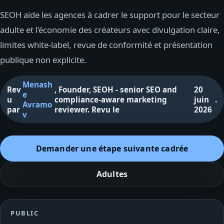
SEOH aide les agences à cadrer le support pour le secteur
adulte et l’économie des créateurs avec divulgation claire,
limites white-label, revue de conformité et présentation
publique non explicite.
Menash
Rev
,
Founder, SEOH - senior SEO and
20
e
u
compliance-aware marketing
juin
.
Avramo
par
reviewer
.
Revu le
2026
v
Demander une étape suivante cadrée
Adultes
PUBLIC