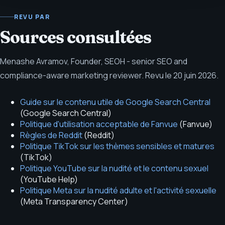
REVU PAR
Sources consultées
Menashe Avramov
,
Founder, SEOH - senior SEO and
compliance-aware marketing reviewer
.
Revu le
20 juin 2026
.
Guide sur le contenu utile de Google Search Central
(
Google Search Central
)
Politique d'utilisation acceptable de Fanvue
(
Fanvue
)
Règles de Reddit
(
Reddit
)
Politique TikTok sur les thèmes sensibles et matures
(
TikTok
)
Politique YouTube sur la nudité et le contenu sexuel
(
YouTube Help
)
Politique Meta sur la nudité adulte et l'activité sexuelle
(
Meta Transparency Center
)