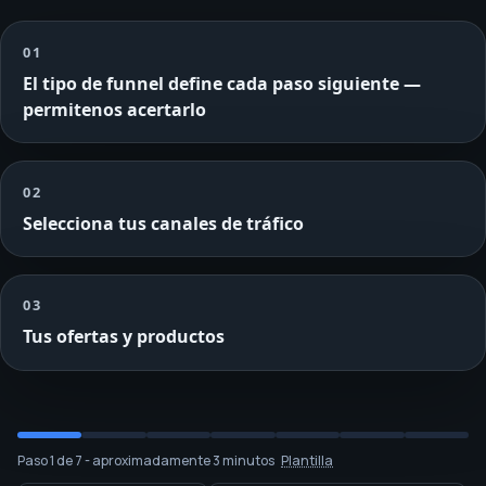
01
El tipo de funnel define cada paso siguiente —
permitenos acertarlo
02
Selecciona tus canales de tráfico
03
Tus ofertas y productos
1 of 7 checks ready. Tier: draft. Next: Tipo de embudo sele
1 of 7 checks ready. Tier: draft. Next: Tipo de embudo sele
1 of 7 checks ready. Tier: draft. Next: Tipo de embudo sele
Paso 1 de 7 - aproximadamente 3 minutos
Plantilla