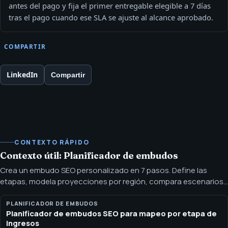
antes del pago y fija el primer entregable elegible a 7 días
tras el pago cuando ese SLA se ajuste al alcance aprobado.
COMPARTIR
LinkedIn
Compartir
CONTEXTO RÁPIDO
Contexto útil: Planificador de embudos
Crea un embudo SEO personalizado en 7 pasos. Define las
etapas, modela proyecciones por región, compara escenarios
y descarga un plan en PDF con tu marca. Usa el planificador para
elegir un tipo de embudo, mapear canales de tráfico, definir
PLANIFICADOR DE EMBUDOS
Planificador de embudos SEO para mapeo por etapa de
ofertas, establecer objetivos de audiencia, construir etapas,
ingresos
modelar proyecciones y exportar un plan con marca.