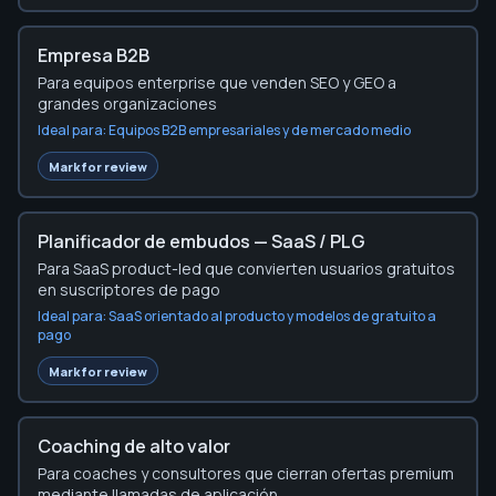
Empresa B2B
Para equipos enterprise que venden SEO y GEO a
grandes organizaciones
Ideal para:
Equipos B2B empresariales y de mercado medio
Choose the planner sections to review fir
Mark for review
Planificador de embudos — SaaS / PLG
Para SaaS product-led que convierten usuarios gratuitos
en suscriptores de pago
Ideal para:
SaaS orientado al producto y modelos de gratuito a
pago
Choose the planner sections to review fir
Mark for review
Coaching de alto valor
Para coaches y consultores que cierran ofertas premium
mediante llamadas de aplicación