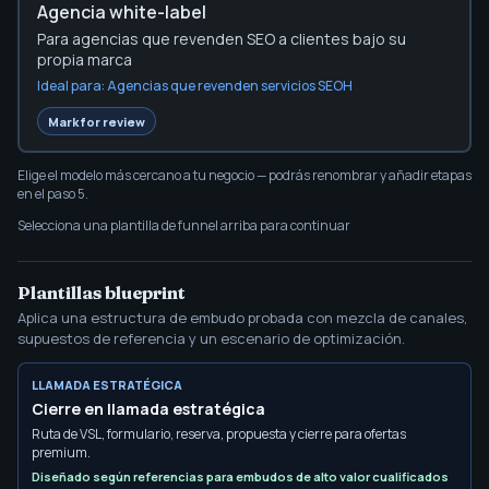
Agencia white-label
Para agencias que revenden SEO a clientes bajo su
propia marca
Ideal para:
Agencias que revenden servicios SEOH
Choose the planner sections to review fir
Mark for review
Elige el modelo más cercano a tu negocio — podrás renombrar y añadir etapas
en el paso 5.
Selecciona una plantilla de funnel arriba para continuar
Plantillas blueprint
Aplica una estructura de embudo probada con mezcla de canales,
supuestos de referencia y un escenario de optimización.
LLAMADA ESTRATÉGICA
Cierre en llamada estratégica
Ruta de VSL, formulario, reserva, propuesta y cierre para ofertas
premium.
Diseñado según referencias para embudos de alto valor cualificados