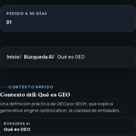
PEDIDO A 90 DÍAS
01
Inicio
Búsqueda AI
Qué es GEO
CONTEXTO RÁPIDO
Contexto útil: Qué es GEO
Una definición práctica de GEO por SEOH, que explica
generative engine optimization, la claridad de entidades,
contenido listo para respuestas y los límites de preparación
para citación. GEO consiste en mejorar páginas públicas para
BÚSQUEDA AI
Qué es GEO
que los sistemas generativos comprendan mejor la marca, los