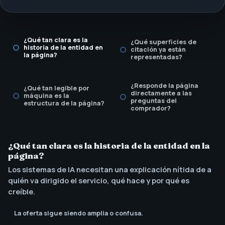
¿Qué tan clara es la
¿Qué superficies de
historia de la entidad en
citación ya están
la página?
representadas?
¿Responde la página
¿Qué tan legible por
directamente a las
máquina es la
preguntas del
estructura de la página?
comprador?
¿Existe una cadencia de
revisión para actualizar
¿Qué tan clara es la historia de la entidad en la
y verificar afirmaciones?
página?
Los sistemas de IA necesitan una explicación nítida de a
quién va dirigido el servicio, qué hace y por qué es
creíble.
La oferta sigue siendo amplia o confusa.