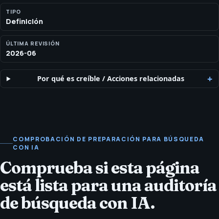
servicios, las entidades, el contexto de las afirmaciones y
proporcionen respuestas útiles. No garantiza inclusión ni citas.
TIPO
Definición
ÚLTIMA REVISIÓN
2026-06
Por qué es creíble
/
Acciones relacionadas
COMPROBACIÓN DE PREPARACIÓN PARA BÚSQUEDA
CON IA
Comprueba si esta página
está lista para una auditoría
de búsqueda con IA.