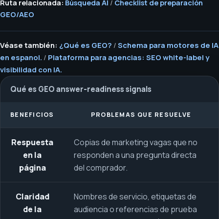
Ruta relacionada:
Búsqueda AI
/
Checklist de preparación
GEO/AEO
Véase también:
¿Qué es GEO?
/
Schema para motores de IA
en espanol.
/
Plataforma para agencias: SEO white-label y
visibilidad con IA.
Qué es GEO answer-readiness signals
BENEFICIOS
PROBLEMAS QUE RESUELVE
Respuesta
Copias de marketing vagas que no
en la
responden a una pregunta directa
página
del comprador.
Claridad
Nombres de servicio, etiquetas de
de la
audiencia o referencias de prueba