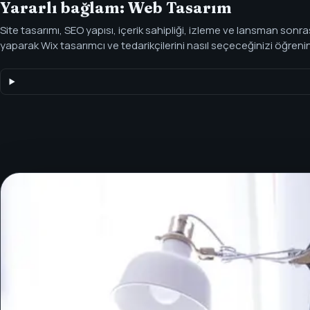
Yararlı bağlam: Web Tasarım
Site tasarımı, SEO yapısı, içerik sahipliği, izleme ve lansman sonra
yaparak Wix tasarımcı ve tedarikçilerini nasıl seçeceğinizi öğren
Avramov - Kurucu, SEOH - Tel Aviv, İsrail