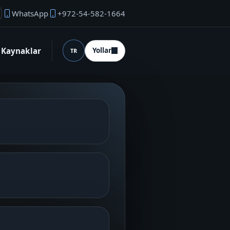
WhatsApp
+972-54-582-1664
rucu e‑postası
Kaynaklar
Yollar
TR
Dil (desktop)