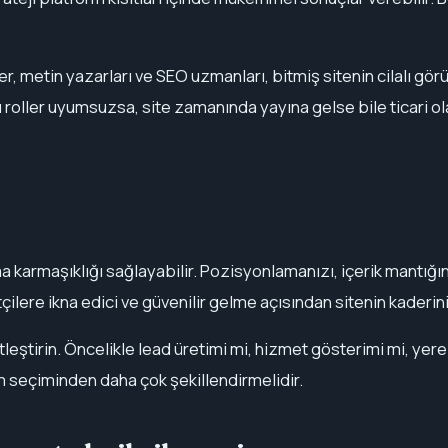
ler, metin yazarları ve SEO uzmanları, bitmiş sitenin cilalı gö
Bu roller uyumsuzsa, site zamanında yayına gelse bile ticari 
 karmaşıklığı sağlayabilir. Pozisyonlamanızı, içerik mantığ
çilere ikna edici ve güvenilir gelme açısından sitenin kaderini 
tleştirin. Öncelikle lead üretimi mi, hizmet gösterimi mi, yer
orm seçiminden daha çok şekillendirmelidir.