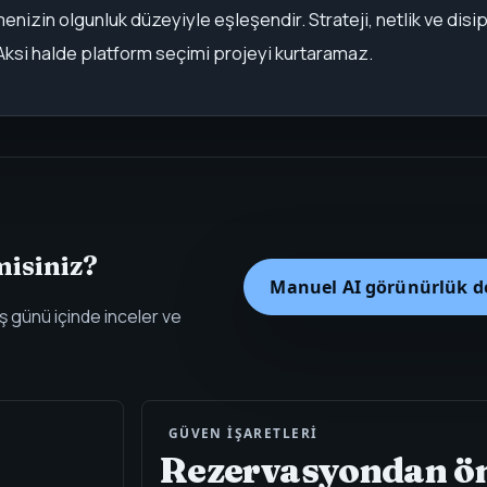
etmenizin olgunluk düzeyiyle eşleşendir. Strateji, netlik ve disi
ir. Aksi halde platform seçimi projeyi kurtaramaz.
misiniz?
Manuel AI görünürlük d
ş günü içinde inceler ve
GÜVEN IŞARETLERI
Rezervasyondan ö