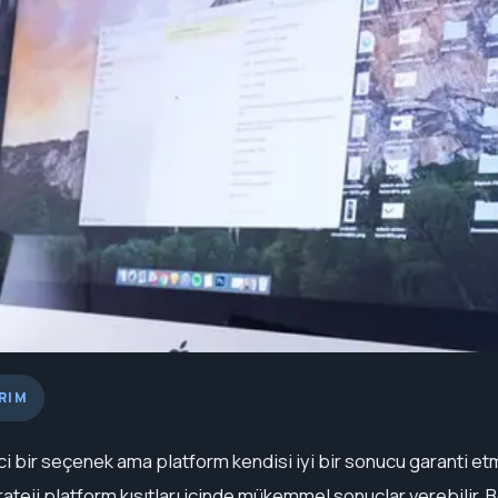
RIM
ci bir seçenek ama platform kendisi iyi bir sonucu garanti etm
rateji platform kısıtları içinde mükemmel sonuçlar verebilir. Bel