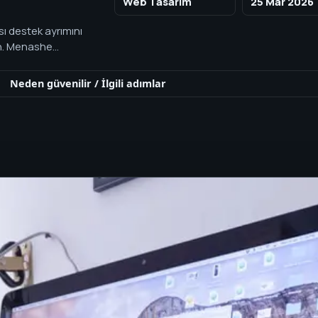
Web Tasarım
25 Mar 2026
sı destek ayrımını
in. Menashe
Neden güvenilir
/
İlgili adımlar