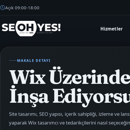
Açık
09:00
-
18:00
Hizmetler
SEOH
MAKALE DETAYI
Wix Üzerinde
İnşa Ediyors
Site tasarımı, SEO yapısı, içerik sahipliği, izleme ve l
yaparak Wix tasarımcı ve tedarikçilerini nasıl seçeceğin