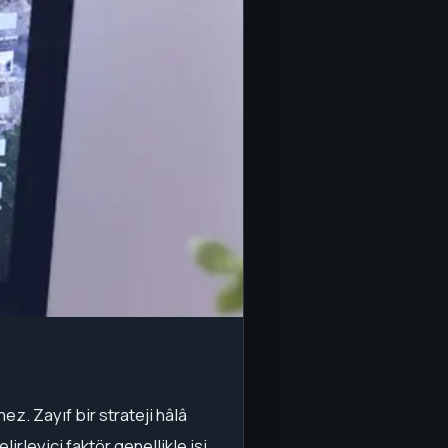
ez. Zayıf bir strateji hâlâ
irleyici faktör genellikle işi