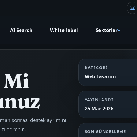
Ku
AI Search
White-label
Sektörler
KATEGORI
 Mi
Web Tasarım
unuz
YAYINLANDI
25 Mar 2026
ansman sonrası destek ayrımını
izi öğrenin.
SON GÜNCELLEME