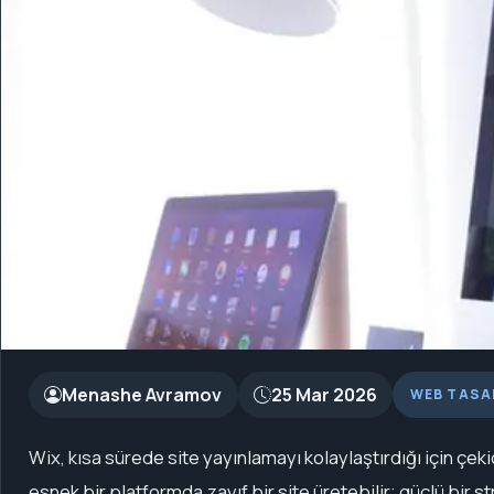
Menashe Avramov
25 Mar 2026
WEB TASA
Wix, kısa sürede site yayınlamayı kolaylaştırdığı için çeki
esnek bir platformda zayıf bir site üretebilir; güçlü bir st