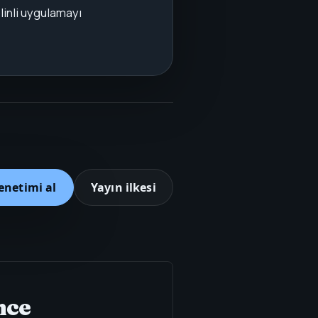
plinli uygulamayı
enetimi al
Yayın ilkesi
nce