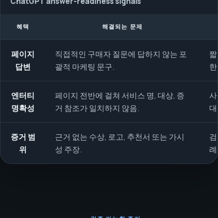
ChatGPT answer-readiness signals
혜택
해결되는 문제
페이지
직접적인 구매자 질문에 답하지 않는 포
짧
답변
괄적 마케팅 문구.
한
엔터티
페이지 전반에 걸쳐 서비스 명, 대상, 증
사
명확성
거 참조가 일치하지 않음.
대
증거 범
근거 없는 수상, 로고, 추천서 또는 가시
검
위
성 주장.
례