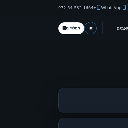
+972-54-582-1664
WhatsApp
"ל המייסד
אבים
מסלולים
HE
שפה (desktop)