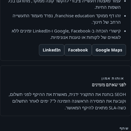
עמוד פאצטת תעשייה ציבורי להקשר קונה ממוקד, מתורגם בכל
השפות החיות.
זהו דף ממוקד franchise education, נפרד מעמוד התעשייה
הרחב של חינוך.
קישורי הוכחה ב‑Google, Facebook ו‑LinkedIn זמינים ללא
לוגואים של לקוחות או טענות אנונימיות.
LinkedIn
Facebook
Google Maps
אותות אמון
לפני שאתם מזמינים
SEOH בוחנת את התקציר ידנית, מאשרת את ההיקף לפני תשלום,
וקובעת את המסירה הראשונה הזמינה ל־7 ימים לאחר התשלום
כשה-SLA מתאים להיקף המאושר.
שתף