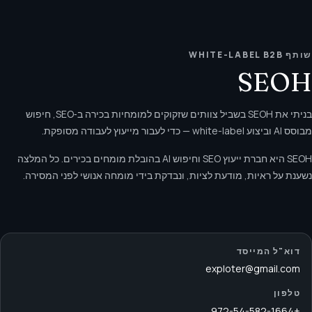
שותף WHITE-LABEL B2B
SEOH
בניתי את SEOH בשביל צוותים שזקוקים למומחיות בכירה ב‑SEO, חיפוש
מבוסס AI וביצוע white-label — כדי לעבור מייעוץ לעבודה מסופקת.
SEOH היא חברת ייעוץ SEO וחיפוש AI בהובלת מומחים בכירים. כל המלצה
נשענת על ראיות, מודעת לציות, ונבדקת בידי מומחה אנושי לפני המסירה.
דוא"ל המייסד
exploter@gmail.com
טלפון
+972-54-582-1664