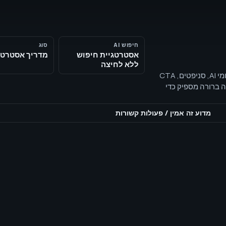
חיפוש AI
סוג
אסטרטגיית חיפוש
מדריך אסטרטג
ללא לחיצה
אסטרטגיית Zero‑click מ‑SEOH — כיסוי תשובות ישירות, זכירת מותג, סיכומי AI, סניפטים, CTA
Zero‑c פירושה לענות בצורה ברורה מספיק כדי
ה להמשיך כשהם זקוקים
מדוע זה אמין
/
פעולות קשורות