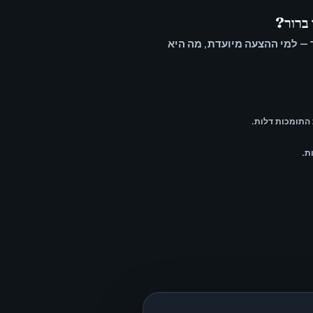
 ברור?
ממוקד — למי ההצעה מיועדת, מה היא
התומכות דלות.
ת.