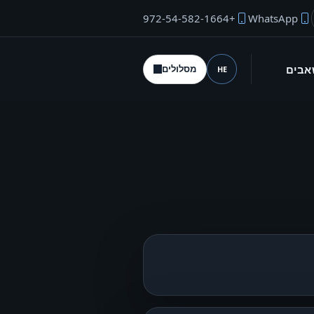
+972-54-582-1664
WhatsApp
"ל המייסד
אבים
מסלולים
HE
שפה (desktop)