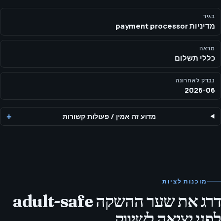
שיווק חוקי למבוגרים (18+) מחייב התייחסות לכללי payment
processor, להקשר ההסכמה ולהצגה ציבורית שאינה מפורשת לפני
בגיר
מדיניות payment processor
גיבוש טיעונים, משפכי המרה, בחירת פלטפורמות או מסלולי המרה.
מראה
כללי תשלום
נבדק לאחרונה
2026-06
מדוע זה אמין
/
פעולות קשורות
מוכנות לציות
דרג את שער ההשקה adult-safe
לפני יציאה לשיווק.