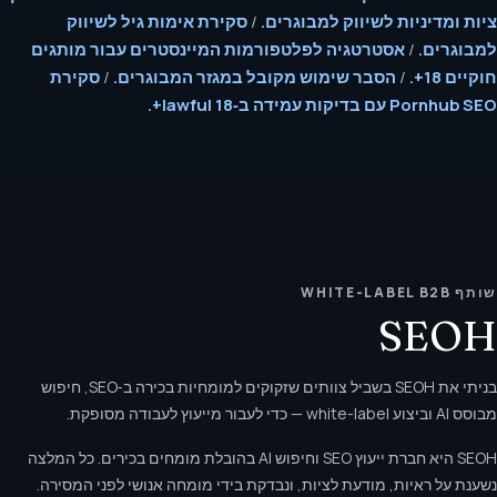
ציות ומדיניות לשיווק למבוגרים.
/
סקירת אימות גיל לשיווק
למבוגרים.
/
אסטרטגיה לפלטפורמות המיינסטרים עבור מותגים
חוקיים 18+.
/
הסבר שימוש מקובל במגזר המבוגרים.
/
סקירת
Pornhub SEO עם בדיקות עמידה ב‑lawful 18+.
שותף WHITE-LABEL B2B
SEOH
בניתי את SEOH בשביל צוותים שזקוקים למומחיות בכירה ב‑SEO, חיפוש
מבוסס AI וביצוע white-label — כדי לעבור מייעוץ לעבודה מסופקת.
SEOH היא חברת ייעוץ SEO וחיפוש AI בהובלת מומחים בכירים. כל המלצה
נשענת על ראיות, מודעת לציות, ונבדקת בידי מומחה אנושי לפני המסירה.