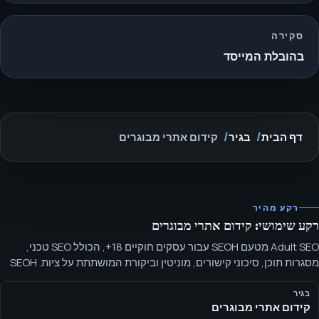
סקירה
בהובלת המייסד
דף הבית
בגיר
קידום אתרי מבוגרים
רקע מהיר
רקע שימושי: קידום אתרי מבוגרים
Adult SEO מטעם SEOH עבור עסקים חוקיים 18+, הכולל SEO טכני,
מסגרות תוכן, סיכוני קישורים, מוניטין וביקורת המושתתת על ציות. SEOH
מסמנת את היקף Adult SEO סביב נראות חיפוש, היגיינה טכנית, מבנה
תוכן וניהול סיכוני מוניטין, תוך הצגה ציבורית מקצועית וללא תכנים
בגיר
קידום אתרי מבוגרים
מפורשים.