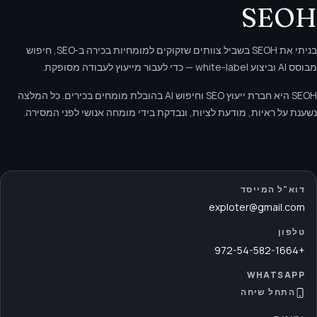
SEOH
בניתי את SEOH בשביל צוותים שזקוקים למומחיות בכירה ב‑SEO, חיפוש
מבוסס AI וביצוע white-label — כדי לעבור מייעוץ לעבודה מסופקת.
SEOH היא חברת ייעוץ SEO וחיפוש AI בהובלת מומחים בכירים. כל המלצה
נשענת על ראיות, מודעת לציות, ונבדקת בידי מומחה אנושי לפני המסירה.
דוא"ל המייסד
exploter@gmail.com
טלפון
+972-54-582-1664
WHATSAPP
התחל שיחה