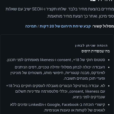
מחירים בהצעת מחיר בלבד. שלחו תקציר ו-SEOH ישיב עם שאלות
ספי מיכון, ואחר כך הצעת מחיר מותאמת.
מסלול קשור:
קבע שיחת תיחום של 20 דקות
/
תמיכה
הוכחה שניתן לבחון
מה שמפחית היסוס
סטטוס חוקי של 18+, consent ו‑likeness מאומתים לפני תכנון.
העבודה יכולה לבחון מסלולי זחילה טכניים, דפים הניתנים
לאינדקס, מבנה קטגוריות, חיפושי מותג, משטחים של מוניטין
ופערי תוכן מונחים תשובה.
לא. עבודה בוורטיקל הבוגרים מוגבלת לעסקים חוקיים בגיל 18+
עם consent, likeness, וכללי פלטפורמה ומדיניות תשלום
שנבדקים לפני ביצוע.
קישורי הוכחה ב‑Google, Facebook ו‑LinkedIn זמינים ללא
לוגואים של לקוחות או טענות אנונימיות.