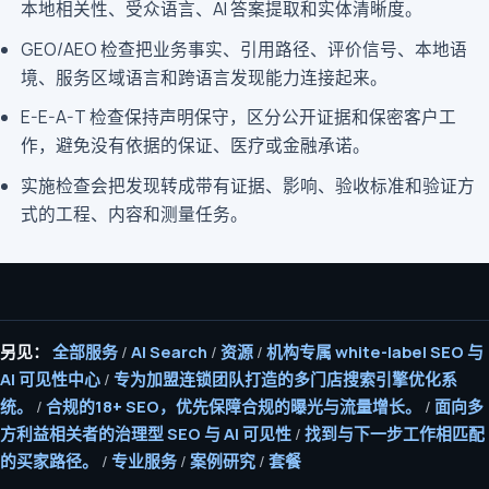
本地相关性、受众语言、AI 答案提取和实体清晰度。
GEO/AEO 检查把业务事实、引用路径、评价信号、本地语
境、服务区域语言和跨语言发现能力连接起来。
E-E-A-T 检查保持声明保守，区分公开证据和保密客户工
作，避免没有依据的保证、医疗或金融承诺。
实施检查会把发现转成带有证据、影响、验收标准和验证方
式的工程、内容和测量任务。
另见：
全部服务
/
AI Search
/
资源
/
机构专属 white-label SEO 与
AI 可见性中心
/
专为加盟连锁团队打造的多门店搜索引擎优化系
统。
/
合规的18+ SEO，优先保障合规的曝光与流量增长。
/
面向多
方利益相关者的治理型 SEO 与 AI 可见性
/
找到与下一步工作相匹配
的买家路径。
/
专业服务
/
案例研究
/
套餐