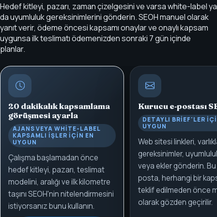
Hedef kitleyi, pazarı, zaman çizelgesini ve varsa white-label ya
da uyumluluk gereksinimlerini gönderin. SEOH manuel olarak
yanıt verir, ödeme öncesi kapsamı onaylar ve onaylı kapsam
uygunsa ilk teslimatı ödemenizden sonraki 7 gün içinde
planlar.
20 dakikalık kapsamlama
Kurucu e‑postası
S
görüşmesi ayarla
DETAYLI BRIEF'LER IÇ
UYGUN
AJANS VEYA WHITE-LABEL
KAPSAMLI IŞLER IÇIN EN
Web sitesi linkleri, varlıkl
UYGUN
gereksinimler, uyumluluk
Çalışma başlamadan önce
veya ekler gönderin. Bu
hedef kitleyi, pazarı, teslimat
posta, herhangi bir ka
modelini, aralığı ve ilk kilometre
teklif edilmeden önce 
taşını SEOH'nin nitelendirmesini
olarak gözden geçirilir.
istiyorsanız bunu kullanın.