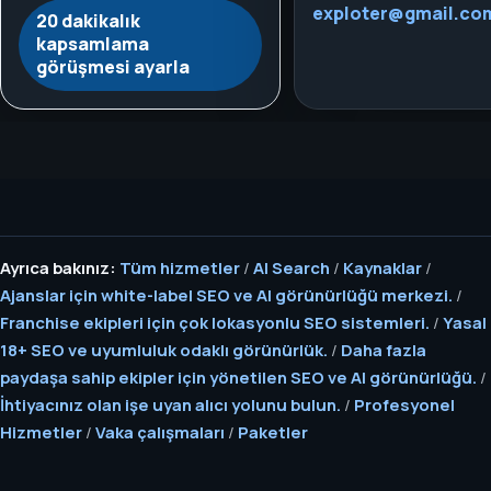
exploter@gmail.co
20 dakikalık
kapsamlama
görüşmesi ayarla
Ayrıca bakınız:
Tüm hizmetler
/
AI Search
/
Kaynaklar
/
Ajanslar için white-label SEO ve AI görünürlüğü merkezi.
/
Franchise ekipleri için çok lokasyonlu SEO sistemleri.
/
Yasal
18+ SEO ve uyumluluk odaklı görünürlük.
/
Daha fazla
paydaşa sahip ekipler için yönetilen SEO ve AI görünürlüğü.
/
İhtiyacınız olan işe uyan alıcı yolunu bulun.
/
Profesyonel
Hizmetler
/
Vaka çalışmaları
/
Paketler