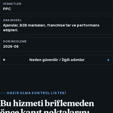
harcama özetleriyle yetinmek yerine. Daha temiz kampanya
HIZMETLER
PPC
yapısı, açılış sayfası uyumu ve karar almayı kolaylaştıran
performans raporlaması arayan ekipler için PPC desteği.
ANA MODEL
Ajanslar, B2B markaları, franchise’lar ve performans
ekipleri.
SON INCELEME
2026-06
Neden güvenilir
/
İlgili adımlar
HAZIR OLMA KONTROL LISTESI
Bu hizmeti briflemeden
önce kanıt noktalarını