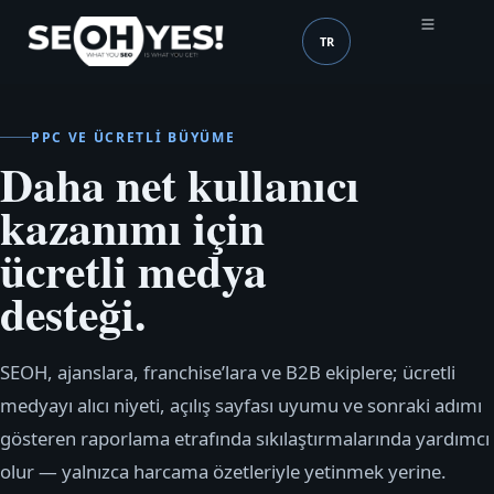
TR
SEOH
Dil (mobile header)
PPC VE ÜCRETLI BÜYÜME
Daha net kullanıcı
kazanımı için
ücretli medya
desteği.
SEOH, ajanslara, franchise’lara ve B2B ekiplere; ücretli
medyayı alıcı niyeti, açılış sayfası uyumu ve sonraki adımı
gösteren raporlama etrafında sıkılaştırmalarında yardımcı
olur — yalnızca harcama özetleriyle yetinmek yerine.