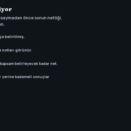
üyor
 saymadan önce sorun netliği,
ın.
ça belirtilmiş.
e notları görünür.
r kapsam belirleyecek kadar net.
r yerine kademeli sonuçlar