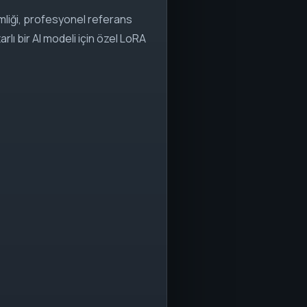
imliği, profesyonel referans
rlı bir AI modeli için özel LoRA