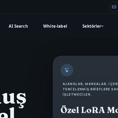
Ku
AI Search
White-label
Sektörler
AJANSLAR, MARKALAR, IÇERI
muş
TEMIZLENMIŞ BRIEFLERE SAH
IŞLETMECILER.
el
Özel LoRA Mo