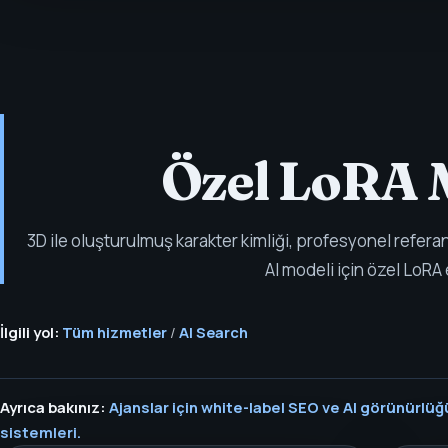
Özel LoRA M
3D ile oluşturulmuş karakter kimliği, profesyonel referan
AI modeli için özel LoRA 
İlgili yol:
Tüm hizmetler
/
AI Search
Ayrıca bakınız:
Ajanslar için white-label SEO ve AI görünürlü
sistemleri.