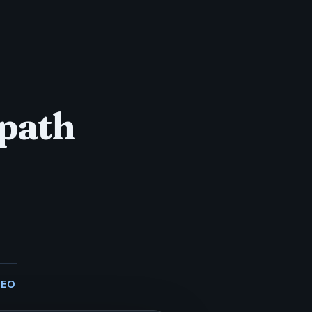
 path
SEO