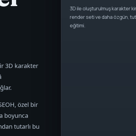
3D ile oluşturulmuş karakter k
render seti ve daha özgün, tuta
eğitimi.
ir 3D karakter
â
ğlar.
SEOH, özel bir
rma boyunca
ndan tutarlı bu