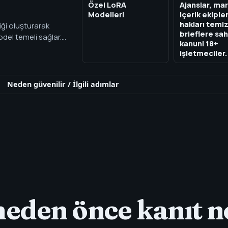
Özel LoRA
Ajanslar, mar
Modelleri
içerik ekipler
hakları temi
iği oluşturarak
brieflere sah
del temeli sağlar.
kanuni 18+
 notları içeren özel
işletmeciler.
Neden güvenilir
/
İlgili adımlar
meden önce kanıt n