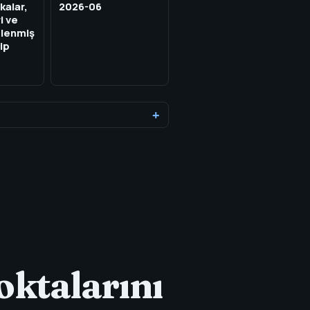
kalar,
2026-06
i ve
zlenmiş
ip
oktalarını