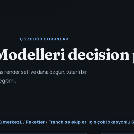
ÇÖZDÜĞÜ SORUNLAR
odelleri decision
s render seti ve daha özgün, tutarlı bir
eğitimi.
ğü merkezi.
/
Paketler
/
Franchise ekipleri için çok lokasyonlu 