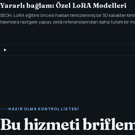
Yararlı bağlam: Özel LoRA Modelleri
SEOH, LoRA eğitimi öncesi hakları temizlenmiş bir 3D karakter kiml
takımlara rastgele yapay zekâ referanslarından daha tutarlı bir mo
3D referans kimliği, hak odaklı kapsam, eğitim, örnekler ve kullanım
LoRA karakter modeli oluşturma.
HAZIR OLMA KONTROL LISTESI
Bu hizmeti brifle