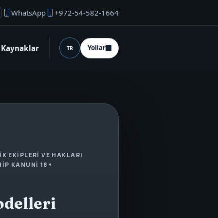
WhatsApp
+972-54-582-1664
rucu e‑postası
Kaynaklar
Yollar
TR
Dil (desktop)
K EKIPLERI VE HAKLARI
IP KANUNI 18+
delleri