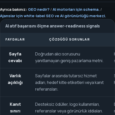
Ayrıca bakınız:
GEO nedir?
/
AI motorları için schema.
/
Ajanslar için white-label SEO ve AI görünürlüğü merkezi.
AI atıf başarısını ölçme answer-readiness signals
FAYDALAR
ÇÖZDÜĞÜ SORUNLAR
Sayfa
Doğrudan alıcı sorusunu
cevabı
yanıtlamayan geniş pazarlama metni.
Varlık
Sayfalar arasında tutarsız hizmet
açıklığı
adları, hedef kitle etiketleri veya kanıt
referansları.
Kanıt
Desteksiz ödüller, logo kullanımları,
sınırı
referanslar veya görünürlük iddiaları.