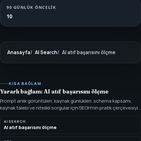
90 GÜNLÜK ÖNCELIK
10
Anasayfa
AI Search
AI atıf başarısını ölçme
KISA BAĞLAM
Yararlı bağlam: AI atıf başarısını ölçme
Prompt anlık görüntüleri, kaynak günlükleri, schema kapsamı,
kaynak talebi ve nitelikli sorgular için SEOH'nin pratik çerçevesiyle
AI atıf başarısını ölçün. AI atıf başarısı, tekrarlanabilir prompt anlık
görüntüleri, kaynak görünürlüğü, sahip olunan sayfa hazırlığı, atıf
AI SEARCH
AI atıf başarısını ölçme
kalitesi ve nitelikli sorgular gibi ticari sinyallerle ölçülür.