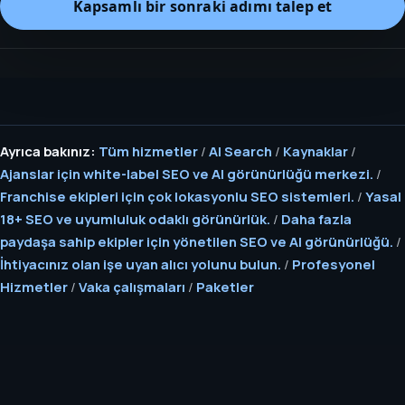
Kapsamlı bir sonraki adımı talep et
Ayrıca bakınız:
Tüm hizmetler
/
AI Search
/
Kaynaklar
/
Ajanslar için white-label SEO ve AI görünürlüğü merkezi.
/
Franchise ekipleri için çok lokasyonlu SEO sistemleri.
/
Yasal
18+ SEO ve uyumluluk odaklı görünürlük.
/
Daha fazla
paydaşa sahip ekipler için yönetilen SEO ve AI görünürlüğü.
/
İhtiyacınız olan işe uyan alıcı yolunu bulun.
/
Profesyonel
Hizmetler
/
Vaka çalışmaları
/
Paketler