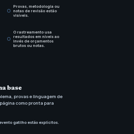
Provas, metodologia ou
notas de revisão estão
visíveis.
O rastreamento usa
resultados em níveis ao
invés de orçamentos
brutos ou notas.
na base
lema, provas e linguagem de
 página como pronta para
vento gatilho estão explícitos.