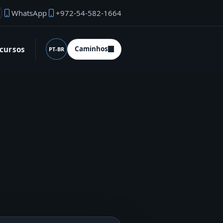
WhatsApp
+972-54-582-1664
mail do fundador
cursos
Caminhos
PT-BR
Idioma (desktop)