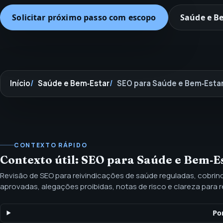
Solicitar próximo passo com escopo
Saúde e B
Início
Saúde e Bem‑Estar
SEO para Saúde e Bem‑Esta
CONTEXTO RÁPIDO
Contexto útil: SEO para Saúde e Bem‑E
Revisão de SEO para reivindicações de saúde reguladas, cobri
aprovadas, alegações proibidas, notas de risco e clareza para r
Uma revisão de reivindicações reguladas mantém o SEO de saúd
aprovados, limites claros e decisões de publicação sensíveis à
Po