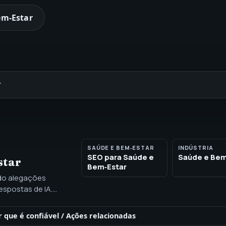
em‑Estar
r
SAÚDE E BEM‑ESTAR
INDÚSTRIA
SEO para Saúde e
Saúde e Bem
star
Bem‑Estar
ndo alegações
espostas de IA.
e ligado a fatos
 conformidade.
r que é confiável
/
Ações relacionadas