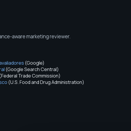
iance-aware marketing reviewer
.
avaliadores
(
Google
)
ral
(
Google Search Central
)
(
Federal Trade Commission
)
isco
(
U.S. Food and Drug Administration
)