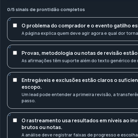
0
/
5
sinais de prontidão completos
O problema do comprador e o evento gatilho est
A página explica quem deve agir agora e qual dor torna
Provas, metodologia ou notas de revisão estão v
As afirmações têm suporte além do texto genérico de 
Entregáveis e exclusões estão claros o suficien
escopo.
Um lead pode entender a primeira revisão, a transferê
passo.
O rastreamento usa resultados em níveis ao in
brutos ou notas.
A análise deve registrar faixas de progresso e escolha