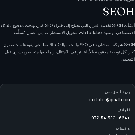
SEOH
أنشأت SEOH لخدمة الفرق التي تحتاج إلى خبراء SEO كبار، وبحث مدفوع بالذكاء
الاصطناعي، وتنفيذ white-label، لتحويل الاستشارات إلى أعمال مُسَلَّمة.
SEOH شركة استشارية في SEO والبحث بالذكاء الاصطناعي يقودها متخصصون
كبار. كل توصية مدعومة بالأدلة، تراعي الامتثال، ويراجعها متخصص بشري قبل
التسليم.
بريد المؤسس
exploter@gmail.com
الهاتف
+972-54-582-1664
واتساب