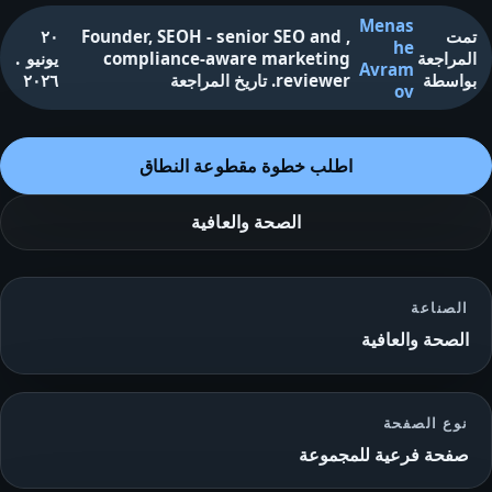
Menas
تمت
,
Founder, SEOH - senior SEO and
٢٠
he
المراجعة
compliance-aware marketing
يونيو
.
Avram
بواسطة
reviewer
.
تاريخ المراجعة
٢٠٢٦
ov
اطلب خطوة مقطوعة النطاق
الصحة والعافية
الصناعة
الصحة والعافية
نوع الصفحة
صفحة فرعية للمجموعة