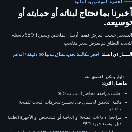
الخطوة الموصى بها التالية
أخبرنا بما تحتاج لبنائه أو حمايته أو
توسيعه.
التسعير حسب العرض فقط. أرسل الملخص وسيرد SEOH بأسئلة
لتحديد النطاق ثم بعرض سعر مناسب.
المسار ذي الصلة:
احجز مكالمة تحديد نطاق مدتها 20 دقيقة
/
الدعم
دليل يمكن التحقق منه
ما يقلل التردد
اطلب مراجعة مخاطر ادعاءات SEO.
قائمة التحقق للامتثال في تحسين محركات البحث للصحة
والعافية
مراجعة ادعاءات الصحة أو العافية أو التشخيص أو الأجهزة الطبية
قبل توسيع جهود SEO.
روابط الإثبات على Google وFacebook وLinkedIn متاحة دون