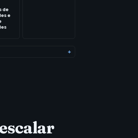
s de
des e
e
des
 escalar