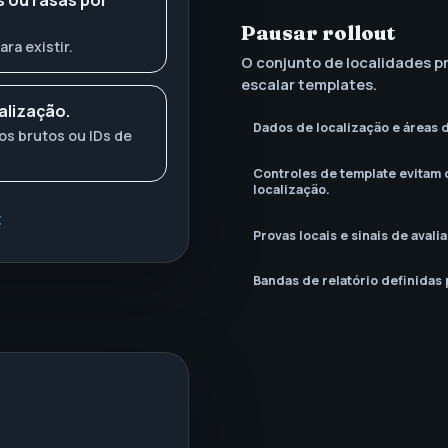
s ou rasas por
Pausar rollout
ra existir.
O conjunto de localidades p
escalar templates.
alização.
Dados de localização e áreas 
os brutos ou IDs de
Controles de template evitam 
localização.
t
Provas locais e sinais de aval
Bandas de relatório definidas 