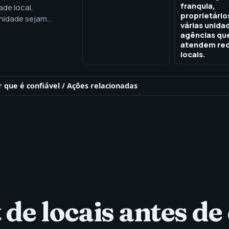
franquia,
ade local,
proprietário
unidade sejam
várias unida
multi‑local: SEO
agências qu
o por mercado.
atendem re
locais.
r que é confiável
/
Ações relacionadas
 de locais antes de