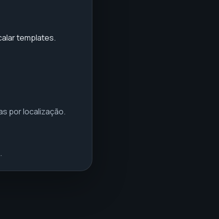
calar templates.
s por localização.
.