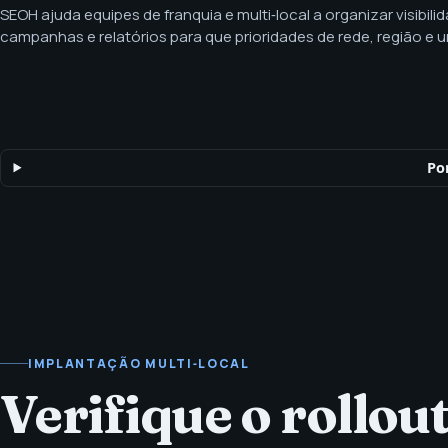
SEOH ajuda equipes de franquia e multi‑local a organizar visibilid
campanhas e relatórios para que prioridades de rede, região e 
comparáveis. Suporte de marketing para franquias e operações 
local, estrutura de PPC, páginas por local, relatórios e conteúd
Po
IMPLANTAÇÃO MULTI‑LOCAL
Verifique o rollout