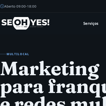
Aberto
09:00
-
18:00
Serviços
SEOH
MULTILOCAL
Marketing
para franq
e redes mul