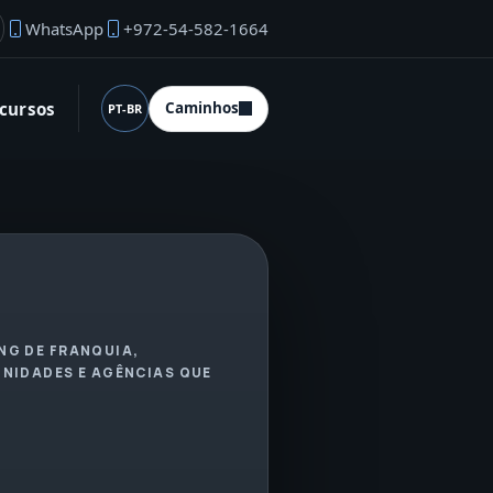
WhatsApp
+972-54-582-1664
mail do fundador
cursos
Caminhos
PT-BR
Idioma (desktop)
NG DE FRANQUIA,
UNIDADES E AGÊNCIAS QUE