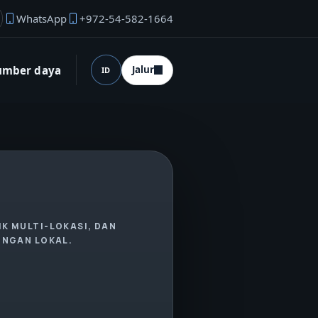
WhatsApp
+972-54-582-1664
ail pendiri
umber daya
Jalur
ID
Bahasa (desktop)
K MULTI-LOKASI, DAN
INGAN LOKAL.