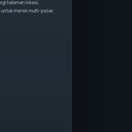
egi halaman lokasi,
 untuk merek multi-pasar.