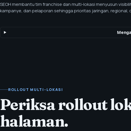
SEOH membantu tim franchise dan multi-lokasi menyusun visibilit
kampanye, dan pelaporan sehingga prioritas jaringan, regional, 
dapat dibandingkan. Dukungan pemasaran franchise dan multi-l
lokal, struktur PPC, halaman lokasi, pelaporan, dan konten tingka
Mengap
ROLLOUT MULTI-LOKASI
Periksa rollout l
halaman.