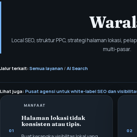
Waral
Local SEO, struktur PPC, strategi halaman lokasi, pel
multi-pasar.
Jalur terkait:
Semua layanan
/
AI Search
Lihat juga:
Pusat agensi untuk white-label SEO dan visibilitas
MANFAAT
Halaman lokasi tidak
konsisten atau tipis.
01
02
Buat kerangka visibilitas lokal yang