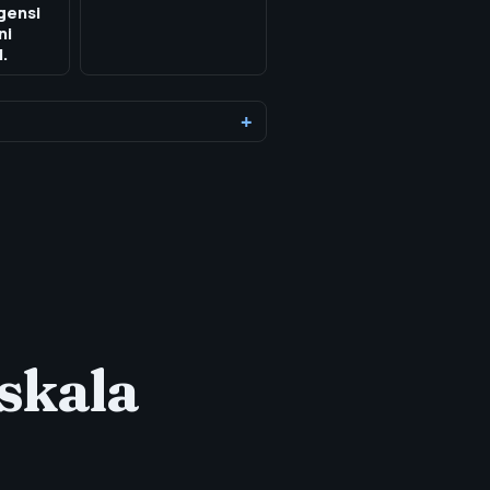
agensi
ni
l.
 skala