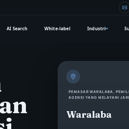
Em
AI Search
White-label
Industri
S
n
PEMASAR WARALABA, PEMILI
dan
AGENSI YANG MELAYANI JAR
Waralaba
si