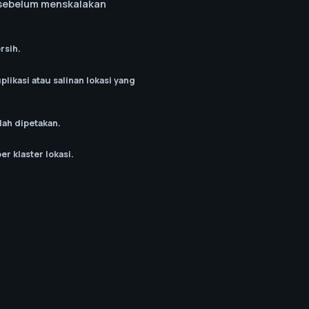
n sebelum menskalakan
rsih.
likasi atau salinan lokasi yang
elah dipetakan.
r klaster lokasi.