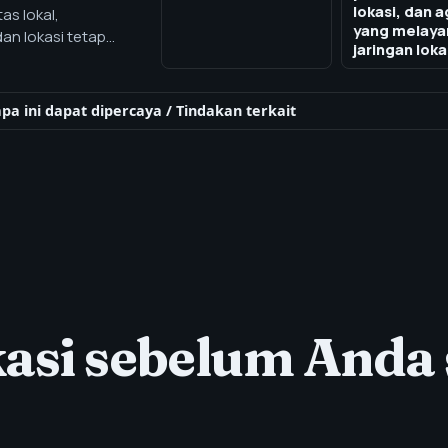
lokasi, dan 
as lokal,
yang melaya
dan lokasi tetap
jaringan loka
okasi untuk SEO
t pasar.
a ini dapat dipercaya
/
Tindakan terkait
okasi sebelum Anda