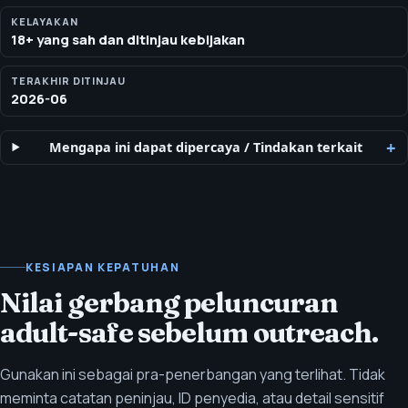
pembayaran, dan aturan saluran yang membentuk setiap
rekomendasi.
KELAYAKAN
18+ yang sah dan ditinjau kebijakan
TERAKHIR DITINJAU
2026-06
Mengapa ini dapat dipercaya
/
Tindakan terkait
KESIAPAN KEPATUHAN
Nilai gerbang peluncuran
adult-safe sebelum outreach.
Gunakan ini sebagai pra-penerbangan yang terlihat. Tidak
meminta catatan peninjau, ID penyedia, atau detail sensitif