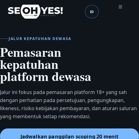
ID
SEOH
Bahasa (mobile header
JALUR KEPATUHAN DEWASA
Pemasaran
kepatuhan
platform dewasa
Jalur ini fokus pada pemasaran platform 18+ yang sah
dengan perhatian pada persetujuan, pengungkapan,
likeness, risiko kebijakan pembayaran, dan aturan saluran
yang membentuk setiap rekomendasi.
Jadwalkan panggilan scoping 20 menit