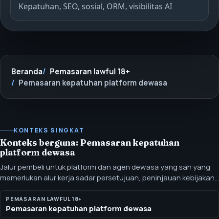
Kepatuhan, SEO, sosial, ORM, visibilitas AI
Beranda
Pemasaran lawful 18+
Pemasaran kepatuhan platform dewasa
KONTEKS SINGKAT
Konteks berguna: Pemasaran kepatuhan
platform dewasa
Jalur pembeli untuk platform dan agen dewasa yang sah yang
memerlukan alur kerja sadar persetujuan, peninjauan kebijakan,
SEO aman-untuk-dewasa, dan dukungan reputasi. Jalur ini fokus
pada pemasaran platform 18+ yang sah dengan perhatian pada
PEMASARAN LAWFUL 18+
Pemasaran kepatuhan platform dewasa
persetujuan, pengungkapan, likeness, risiko kebijakan