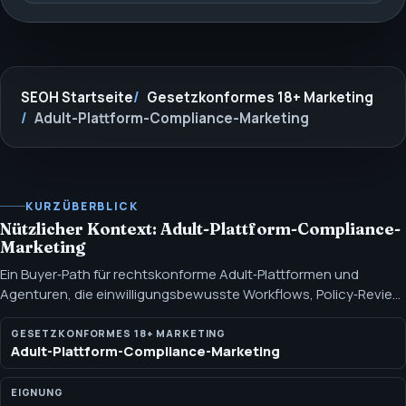
SEOH Startseite
Gesetzkonformes 18+ Marketing
Adult-Plattform-Compliance-Marketing
KURZÜBERBLICK
Nützlicher Kontext: Adult-Plattform-Compliance-
Marketing
Ein Buyer‑Path für rechtskonforme Adult‑Plattformen und
Agenturen, die einwilligungsbewusste Workflows, Policy‑Review,
Adult‑sichere SEO und Reputationsunterstützung benötigen.
Dieser Pfad konzentriert sich auf rechtskonformes 18+
GESETZKONFORMES 18+ MARKETING
Adult-Plattform-Compliance-Marketing
Plattform-Marketing, bei dem Einwilligung, Offenlegung,
Abbildrechte, Zahlungsrisiken und Channel‑Regeln jede
Empfehlung bestimmen.
EIGNUNG