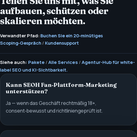
Teilen Sie uns mit, was Sie
aufbauen, schützen oder
skalieren möchten.
Verwandter Pfad:
Buchen Sie ein 20‑minütiges
Scoping‑Gespräch
/
Kundensupport
Siehe auch:
Pakete
/
Alle Services
/
Agentur-Hub für white-
label SEO und KI-Sichtbarkeit.
Kann SEOH Fan‑Plattform‑Marketing
unterstützen?
Ja — wenn das Geschäft rechtmäßig 18+,
consent‑bewusst und richtliniengeprüft ist.