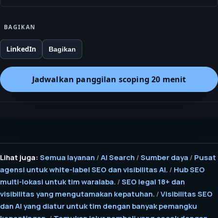
BAGIKAN
LinkedIn
Bagikan
Jadwalkan panggilan scoping 20 menit
Lihat juga:
Semua layanan
/
AI Search
/
Sumber daya
/
Pusat
agensi untuk white-label SEO dan visibilitas AI.
/
Hub SEO
multi-lokasi untuk tim waralaba.
/
SEO legal 18+ dan
visibilitas yang mengutamakan kepatuhan.
/
Visibilitas SEO
dan AI yang diatur untuk tim dengan banyak pemangku
kepentingan.
/
Temukan jalur pembeli yang cocok dengan