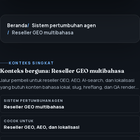
Beranda
Sistem pertumbuhan agen
Reseller GEO multibahasa
KONTEKS SINGKAT
Konteks berguna: Reseller GEO multibahasa
Jalur pembeli untuk reseller GEO, AEO, AI-search, dan lokalisasi
yang butuh konten bahasa lokal, slug, hreflang, dan QA render.
Jalur ini cocok untuk konsultan dan agensi yang menjual
visibilitas pencarian era AI di pasar di mana halaman terjemahan,
SISTEM PERTUMBUHAN AGEN
Reseller GEO multibahasa
slug lokal, dan bukti harus tetap sinkron.
COCOK UNTUK
Reseller GEO, AEO, dan lokalisasi