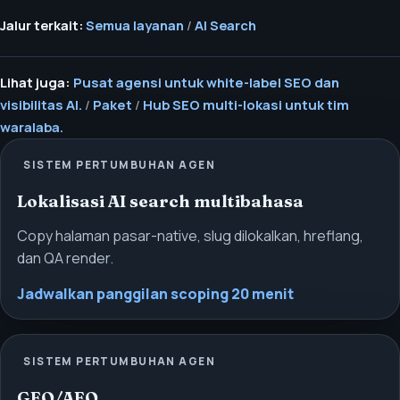
Jalur terkait:
Semua layanan
/
AI Search
Lihat juga:
Pusat agensi untuk white-label SEO dan
visibilitas AI.
/
Paket
/
Hub SEO multi-lokasi untuk tim
waralaba.
SISTEM PERTUMBUHAN AGEN
Lokalisasi AI search multibahasa
Copy halaman pasar-native, slug dilokalkan, hreflang,
dan QA render.
Jadwalkan panggilan scoping 20 menit
SISTEM PERTUMBUHAN AGEN
GEO/AEO