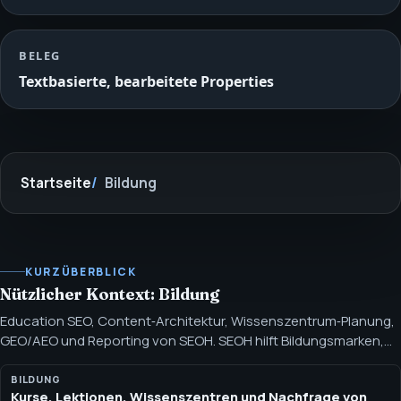
BELEG
Textbasierte, bearbeitete Properties
Startseite
Bildung
KURZÜBERBLICK
Nützlicher Kontext: Bildung
Education SEO, Content‑Architektur, Wissenszentrum‑Planung,
GEO/AEO und Reporting von SEOH. SEOH hilft Bildungsmarken,
Kurs-, Lektionen-, Ressourcen- und Wissenszentrum-Inhalte so
zu strukturieren, dass Lernende und Suchsysteme das Angebot
BILDUNG
Kurse, Lektionen, Wissenszentren und Nachfrage von
verstehen.