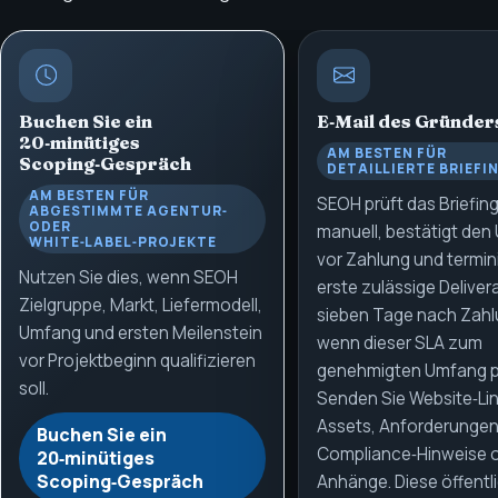
Buchen Sie ein
E‑Mail des Gründer
20‑minütiges
AM BESTEN FÜR
Scoping‑Gespräch
DETAILLIERTE BRIEFI
AM BESTEN FÜR
SEOH prüft das Briefin
ABGESTIMMTE AGENTUR‑
ODER
manuell, bestätigt de
WHITE‑LABEL‑PROJEKTE
vor Zahlung und termin
Nutzen Sie dies, wenn SEOH
erste zulässige Deliver
Zielgruppe, Markt, Liefermodell,
sieben Tage nach Zahl
Umfang und ersten Meilenstein
wenn dieser SLA zum
vor Projektbeginn qualifizieren
genehmigten Umfang p
soll.
Senden Sie Website‑Lin
Assets, Anforderungen
Buchen Sie ein
Compliance‑Hinweise 
20‑minütiges
Scoping‑Gespräch
Anhänge. Diese öffentl