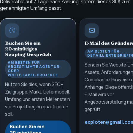
Deliverable auf 7 Tage nach Zahlung, sofern dieses SLA zum
genehmigten Umfang passt.
Buchen Sie ein
E‑Mail des Gründer
20‑minütiges
AM BESTEN FÜR
Scoping‑Gespräch
DETAILLIERTE BRIEFI
AM BESTEN FÜR
Senden Sie Website‑Lin
ABGESTIMMTE AGENTUR‑
ODER
Assets, Anforderungen
WHITE‑LABEL‑PROJEKTE
Compliance‑Hinweise 
Nutzen Sie dies, wenn SEOH
Anhänge. Diese öffentl
Zielgruppe, Markt, Liefermodell,
E‑Mail wird vor
Umfang und ersten Meilenstein
Angebotserstellung ma
vor Projektbeginn qualifizieren
geprüft.
soll.
exploter@gmail.co
Buchen Sie ein
20‑minütiges