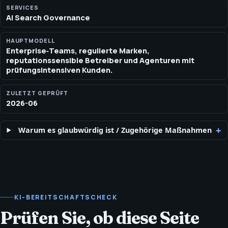
Behauptungen ausgeweitet werden. AI‑Search‑Governance
SERVICES
AI Search Governance
und Compliance‑Unterstützung für kontrollierte Fakten,
Behauptungsprüfung, schema‑Parität und stakeholder‑sichere
Veröffentlichung.
HAUPTMODELL
Enterprise‑Teams, regulierte Marken,
reputationssensible Betreiber und Agenturen mit
prüfungsintensiven Kunden.
ZULETZT GEPRÜFT
2026-06
Warum es glaubwürdig ist
/
Zugehörige Maßnahmen
KI-BEREITSCHAFTSCHECK
Prüfen Sie, ob diese Seite