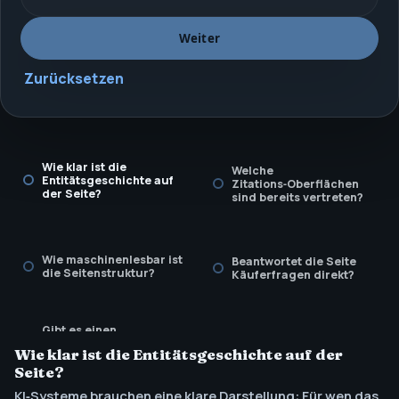
Weiter
Zurücksetzen
Wie klar ist die
Welche
Entitätsgeschichte auf
Zitations‑Oberflächen
der Seite?
sind bereits vertreten?
Wie maschinenlesbar ist
Beantwortet die Seite
die Seitenstruktur?
Käuferfragen direkt?
Gibt es einen
Prüf‑Rhythmus für
Wie klar ist die Entitätsgeschichte auf der
Aktualität und
Behauptungen?
Seite?
KI‑Systeme brauchen eine klare Darstellung: Für wen das