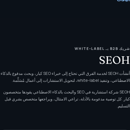
شريك B2B بـ WHITE-LABEL
SEOH
أنشأت SEOH لخدمة الفرق التي تحتاج إلى خبراء SEO كبار، وبحث مدفوع بالذكاء
الاصطناعي، وتنفيذ white-label، لتحويل الاستشارات إلى أعمال مُسَلَّمة.
SEOH شركة استشارية في SEO والبحث بالذكاء الاصطناعي يقودها متخصصون
كبار. كل توصية مدعومة بالأدلة، تراعي الامتثال، ويراجعها متخصص بشري قبل
التسليم.