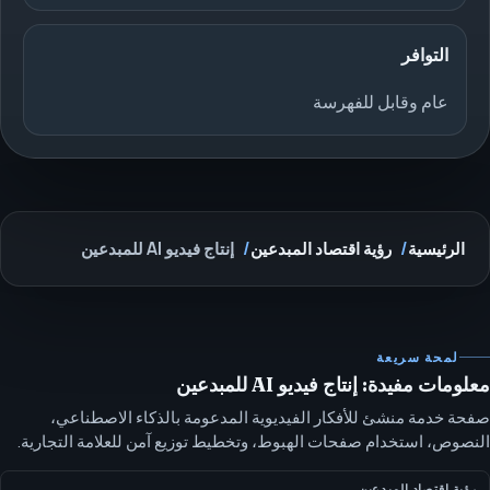
التوافر
عام وقابل للفهرسة
الرئيسية
رؤية اقتصاد المبدعين
إنتاج فيديو AI للمبدعين
لمحة سريعة
معلومات مفيدة: إنتاج فيديو AI للمبدعين
صفحة خدمة منشئ للأفكار الفيديوية المدعومة بالذكاء الاصطناعي،
النصوص، استخدام صفحات الهبوط، وتخطيط توزيع آمن للعلامة التجارية.
يساعد هذا المسار فرق المبدعين والمديرين على تحويل العروض
والسيناريوهات والأفكار القصيرة وصفحات الهبوط إلى أصول فيديو بدور
رؤية اقتصاد المبدعين