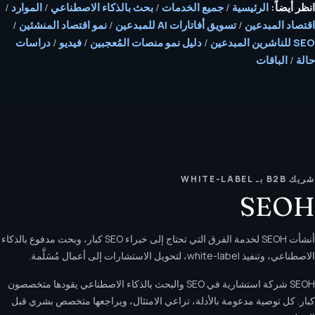
انظر أيضاً:
الرئيسية
/
جميع الخدمات
/
بحث بالذكاء الاصطناعي
/
الموارد
/
اقتصاد المبدعين
/
تسويق أفاتارات AI للمبدعين
/
نمو اقتصاد المنشئين
/
SEO للناشرين المبدعين
/
دليل نمو منصات المُعجبين
/
فيديو
/
دراسات
حالة
/
الباقات
شريك B2B بـ WHITE-LABEL
SEOH
أنشأت SEOH لخدمة الفرق التي تحتاج إلى خبراء SEO كبار، وبحث مدفوع بالذكاء
الاصطناعي، وتنفيذ white-label، لتحويل الاستشارات إلى أعمال مُسَلَّمة.
SEOH شركة استشارية في SEO والبحث بالذكاء الاصطناعي يقودها متخصصون
كبار. كل توصية مدعومة بالأدلة، تراعي الامتثال، ويراجعها متخصص بشري قبل