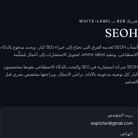
شريك B2B بـ WHITE-LABEL
SEOH
أنشأت SEOH لخدمة الفرق التي تحتاج إلى خبراء SEO كبار، وبحث مدفوع بالذكاء
الاصطناعي، وتنفيذ white-label، لتحويل الاستشارات إلى أعمال مُسَلَّمة.
SEOH شركة استشارية في SEO والبحث بالذكاء الاصطناعي يقودها متخصصون
كبار. كل توصية مدعومة بالأدلة، تراعي الامتثال، ويراجعها متخصص بشري قبل
التسليم.
بريد المؤسس
exploter@gmail.com
الهاتف