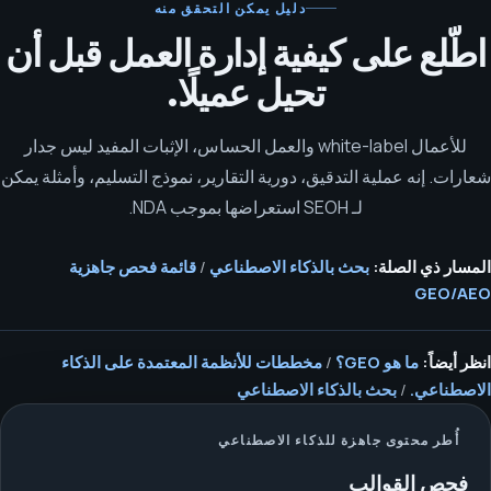
دليل يمكن التحقق منه
اطّلع على كيفية إدارة العمل قبل أن
تحيل عميلًا.
للأعمال white-label والعمل الحساس، الإثبات المفيد ليس جدار
شعارات. إنه عملية التدقيق، دورية التقارير، نموذج التسليم، وأمثلة يمكن
لـ SEOH استعراضها بموجب NDA.
المسار ذي الصلة:
بحث بالذكاء الاصطناعي
/
قائمة فحص جاهزية
GEO/AEO
انظر أيضاً:
ما هو GEO؟
/
مخططات للأنظمة المعتمدة على الذكاء
الاصطناعي.
/
بحث بالذكاء الاصطناعي
أُطر محتوى جاهزة للذكاء الاصطناعي
فحص القوالب