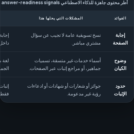
أُطر محتوى جاهزة للذكاء الاصطناعي answer-readiness signals
الفوائد
المشكلات التي يحلها هذا
إجابة
نسخ تسويقية عامة لا تجيب عن سؤال
إجابة
الصفحة
مشتري مباشر.
داخل
وضوح
أسماء خدمات غير متسقة، تسميات
لغة م
الكيان
جماهير، أو مراجع إثبات عبر الصفحات.
الجمه
حدود
جوائز أو شعارات أو شهادات أو ادعاءات
إثبات
الإثبات
رؤية غير مدعومة.
فقط، 