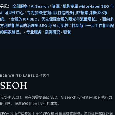
另见：
全部服务
/
AI Search
/
资源
/
机构专属 white-label SEO 与
AI 可见性中心
/
专为加盟连锁团队打造的多门店搜索引擎优化系
统。
/
合规的18+ SEO，优先保障合规的曝光与流量增长。
/
面向多
方利益相关者的治理型 SEO 与 AI 可见性
/
找到与下一步工作相匹配
的买家路径。
/
专业服务
/
案例研究
/
套餐
B2B WHITE-LABEL 合作伙伴
SEOH
我创建 SEOH，旨在为需要高级 SEO、AI search 和 white-label 执行力
的团队，将建议转化为可交付的成果。
SEOH 是由资深专家主导的 SEO 和 AI 搜索咨询服务。每项建议都以证据