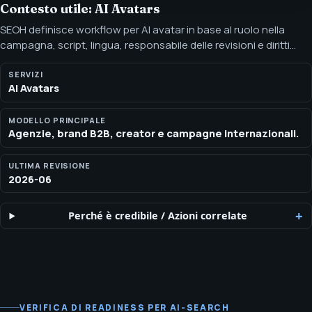
Contesto utile: AI Avatars
SEOH definisce workflow per AI avatar in base al ruolo nella
campagna, script, lingua, responsabile delle revisioni e diritti
d'uso, così agenzie e brand possono utilizzare presenter in
sicurezza. Workflow di AI avatar marketing per presentatori
SERVIZI
AI Avatars
multilingue, script, casi d'uso per landing page e revisioni
consapevoli dei diritti.
MODELLO PRINCIPALE
Agenzie, brand B2B, creator e campagne internazionali.
ULTIMA REVISIONE
2026-06
Perché è credibile
/
Azioni correlate
VERIFICA DI READINESS PER AI-SEARCH