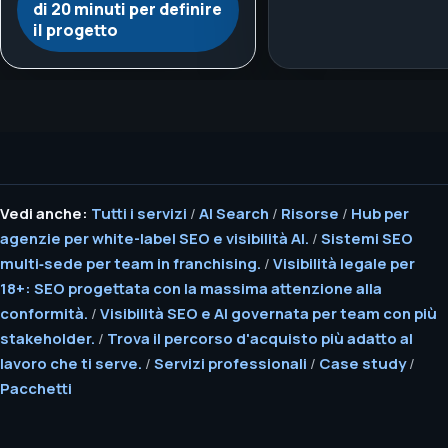
di 20 minuti per definire
il progetto
Vedi anche:
Tutti i servizi
/
AI Search
/
Risorse
/
Hub per
agenzie per white-label SEO e visibilità AI.
/
Sistemi SEO
multi‑sede per team in franchising.
/
Visibilità legale per
18+: SEO progettata con la massima attenzione alla
conformità.
/
Visibilità SEO e AI governata per team con più
stakeholder.
/
Trova il percorso d'acquisto più adatto al
lavoro che ti serve.
/
Servizi professionali
/
Case study
/
Pacchetti