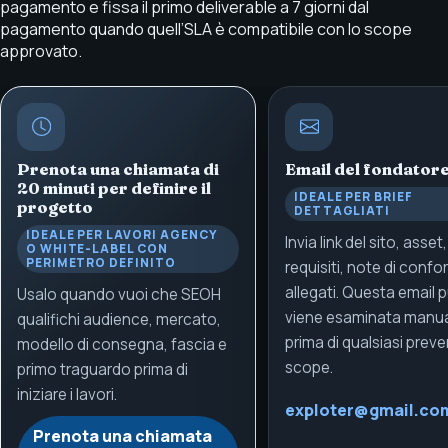
pagamento e fissa il primo deliverable a 7 giorni dal
pagamento quando quell’SLA è compatibile con lo scope
approvato.
Prenota una chiamata di
Email del fondator
20 minuti per definire il
IDEALE PER BRIEF
progetto
DETTAGLIATI
IDEALE PER LAVORI AGENCY
Invia link del sito, asset,
O WHITE-LABEL CON
PERIMETRO DEFINITO
requisiti, note di confo
allegati. Questa email 
Usalo quando vuoi che SEOH
viene esaminata manu
qualifichi audience, mercato,
prima di qualsiasi preve
modello di consegna, fascia e
scope.
primo traguardo prima di
iniziare i lavori.
exploter@gmail.co
Prenota una chiamata