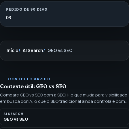
PEDIDO DE 90 DIAS
03
Início
AI Search
GEO vs SEO
CONTEXTO RÁPIDO
Contexto útil: GEO vs SEO
Compare GEO vs SEO com a SEOH: o que muda para visibilidade
em busca por IA, o que o SEO tradicional ainda controla e como
priorizar ambos de forma responsável. O SEO ajuda páginas a
ranquear, ser rastreadas e atrair busca qualificada. GEO ajuda
AI SEARCH
GEO vs SEO
essas páginas a virar material claro para respostas de IA. A
estratégia mais forte geralmente exige ambos.