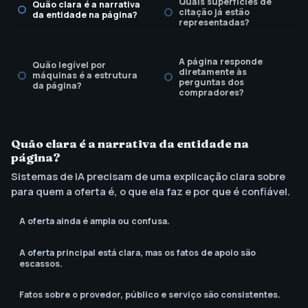
Quais superfícies de
Quão clara é a narrativa
citação já estão
da entidade na página?
representadas?
A página responde
Quão legível por
diretamente às
máquinas é a estrutura
perguntas dos
da página?
compradores?
Existe uma cadência de
revisão para atualidade
Quão clara é a narrativa da entidade na
e afirmações?
página?
Sistemas de IA precisam de uma explicação clara sobre
para quem a oferta é, o que ela faz e por que é confiável.
A oferta ainda é ampla ou confusa.
A oferta principal está clara, mas os fatos de apoio são
escassos.
Fatos sobre o provedor, público e serviço são consistentes.