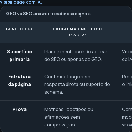
visibilidade com IA.
GEO vs SEO answer-readiness signals
BENEFÍCIOS
PROBLEMAS QUE ISSO
RESOLVE
Superfície
Planejamento isolado apenas
Visi
primária
de SEO ou apenas de GEO.
de I
Estrutura
Conteúdo longo sem
Resp
da página
resposta direta ou suporte de
e lin
schema.
Prova
Métricas, logotipos ou
Cont
afirmações sem
mod
comprovação.
visív