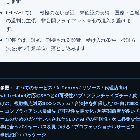
します。
E-E-A-Tでは、根拠のない保証、未確認の実績、医療・金融
の過剰な主張、非公開クライアント情報の混入を避けま
す。
実装では、証拠、期待される影響、受け入れ条件、検証方
法を持つ作業単位に落とし込みます。
参照：
すべてのサービス
/
AI Search
/
リソース
/
代理店向け
white-label対応のSEOとAI可視性ハブ
/
フランチャイズチーム向
けの、複数拠点対応SEOシステム
/
合法性を担保した18+向けSEO
— コンプライアンス最優先で可視性を最大化
/
利害関係者が多いチ
ームのためのガバナンスされたSEOとAIでの可視性
/
次に必要な仕
事に合うバイヤーパスを見つける
/
プロフェッショナルサービス
/
事例紹介
/
パッケージ