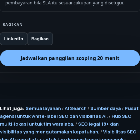
pembayaran bila SLA itu sesuai cakupan yang disetujui.
BAGIKAN
LinkedIn
Bagikan
Jadwalkan panggilan scoping 20 menit
Lihat juga:
Semua layanan
/
AI Search
/
Sumber daya
/
Pusat
agensi untuk white-label SEO dan visibilitas AI.
/
Hub SEO
multi-lokasi untuk tim waralaba.
/
SEO legal 18+ dan
visibilitas yang mengutamakan kepatuhan.
/
Visibilitas SEO
dan AI yang diatur untuk tim dengan banyak pemangku