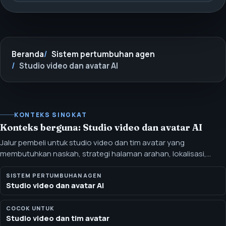
Beranda
Sistem pertumbuhan agen
Studio video dan avatar AI
KONTEKS SINGKAT
Konteks berguna: Studio video dan avatar AI
Jalur pembeli untuk studio video dan tim avatar yang
membutuhkan naskah, strategi halaman arahan, lokalisasi,
kepatuhan, dan dukungan pertumbuhan white-label. Jalur ini
membantu tim video dan avatar menghubungkan kapasitas
SISTEM PERTUMBUHAN AGEN
Studio video dan avatar AI
produksi dengan penawaran, halaman arahan, visibilitas
pencarian, lokalisasi, dan percakapan penjualan yang aman
untuk bukti.
COCOK UNTUK
Studio video dan tim avatar