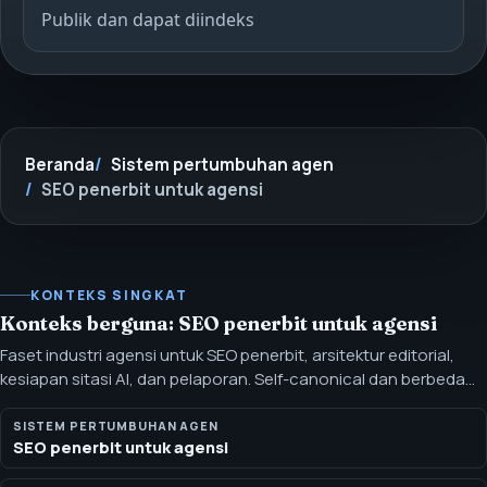
Publik dan dapat diindeks
Beranda
Sistem pertumbuhan agen
SEO penerbit untuk agensi
KONTEKS SINGKAT
Konteks berguna: SEO penerbit untuk agensi
Faset industri agensi untuk SEO penerbit, arsitektur editorial,
kesiapan sitasi AI, dan pelaporan. Self-canonical dan berbeda
dari halaman industri yang lebih luas, dengan bukti dan posisi
yang diposisikan untuk pembeli persona.
SISTEM PERTUMBUHAN AGEN
SEO penerbit untuk agensi