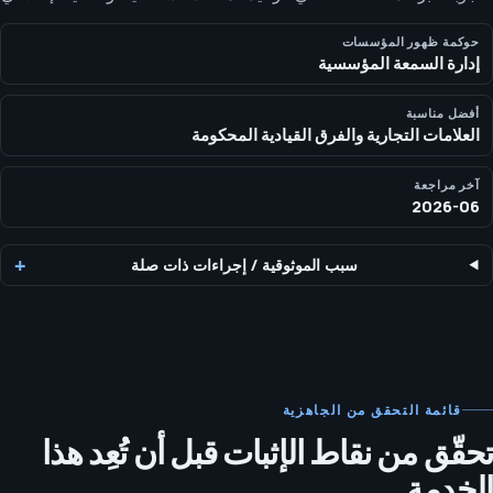
آمن لأصحاب المصلحة. تساعد SEOH الفرق المحكومة على فهم ما يراه
المشترون وأنظمة الإجابة، ثم بناء مسار إصلاحي عملي عبر الصفحات
حوكمة ظهور المؤسسات
إدارة السمعة المؤسسية
المملوكة، الملفات الشخصية، المراجعات، والسياق الخارجي.
أفضل مناسبة
العلامات التجارية والفرق القيادية المحكومة
آخر مراجعة
2026-06
سبب الموثوقية
/
إجراءات ذات صلة
قائمة التحقق من الجاهزية
تحقّق من نقاط الإثبات قبل أن تُعِد هذا
الخدمة.