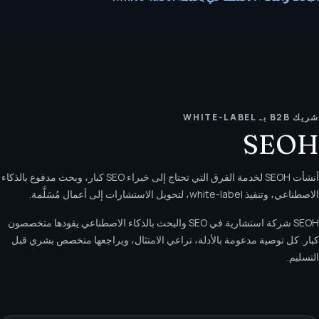
شريك B2B بـ WHITE-LABEL
SEOH
أنشأت SEOH لخدمة الفرق التي تحتاج إلى خبراء SEO كبار، وبحث مدفوع بالذكاء
الاصطناعي، وتنفيذ white-label، لتحويل الاستشارات إلى أعمال مُسَلَّمة.
SEOH شركة استشارية في SEO والبحث بالذكاء الاصطناعي يقودها متخصصون
كبار. كل توصية مدعومة بالأدلة، تراعي الامتثال، ويراجعها متخصص بشري قبل
التسليم.