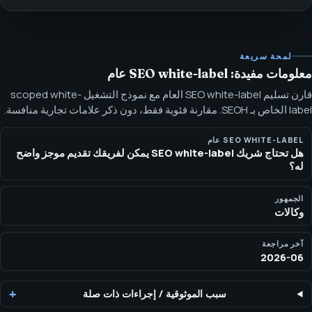
لمحة سريعة
معلومات مفيدة: SEO white-label عام
قارن تسليم SEO white-label العام مع نموذج التشغيل scoped white-
label الخاص بـ SEOH. مقارنة فئوية فقط، دون ذكر علامات تجارية منافسة.
مقارنة فئوية لوكالات تقرر بين مزود SEO خارجي عام وطرف تشغيل
white-label أكثر تحديداً.
SEO WHITE-LABEL عام
هل تحتاج شريك SEO white-label يمكن لفريقك تقديم موجز واضح
له؟
الجمهور
وكالات
آخر مراجعة
2026-06
سبب الموثوقية
/
إجراءات ذات صلة