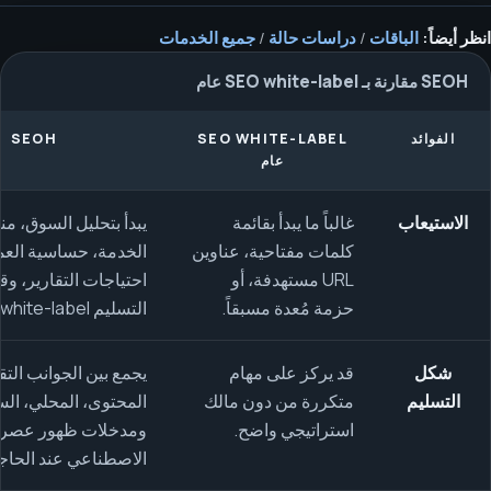
انظر أيضاً:
الباقات
/
دراسات حالة
/
جميع الخدمات
SEOH مقارنة بـ SEO white-label عام
الفوائد
SEO WHITE-LABEL
SEOH
عام
الاستيعاب
غالباً ما يبدأ بقائمة
يبدأ بتحليل السوق، م
كلمات مفتاحية، عناوين
الخدمة، حساسية العم
URL مستهدفة، أو
احتياجات التقارير، وق
حزمة مُعدة مسبقاً.
التسليم white-label.
شكل
قد يركز على مهام
يجمع بين الجوانب التقن
التسليم
متكررة من دون مالك
المحتوى، المحلي، ال
استراتيجي واضح.
ومدخلات ظهور عصر ا
الاصطناعي عند الحاج