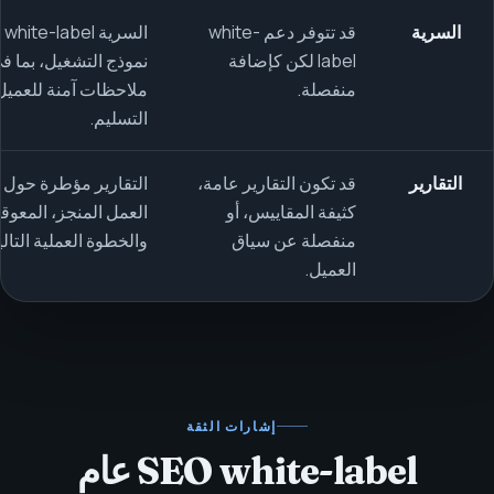
السرية
قد تتوفر دعم white-
ال
label لكن كإضافة
نموذج التشغيل، بما ف
منفصلة.
ملاحظات آمنة للعميل
التسليم.
التقارير
قد تكون التقارير عامة،
التقارير مؤطرة حول ا
كثيفة المقاييس، أو
العمل المنجز، المعوق
منفصلة عن سياق
والخطوة العملية التالي
العميل.
إشارات الثقة
SEO white-label عام