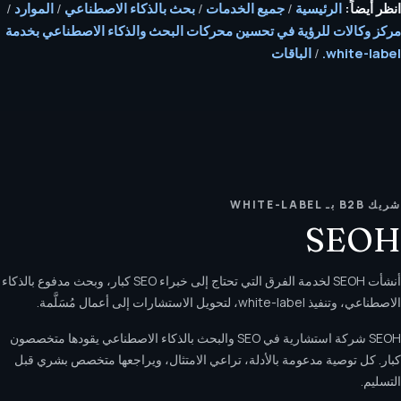
انظر أيضاً:
الرئيسية
/
جميع الخدمات
/
بحث بالذكاء الاصطناعي
/
الموارد
/
مركز وكالات للرؤية في تحسين محركات البحث والذكاء الاصطناعي بخدمة
white-label.
/
الباقات
شريك B2B بـ WHITE-LABEL
SEOH
أنشأت SEOH لخدمة الفرق التي تحتاج إلى خبراء SEO كبار، وبحث مدفوع بالذكاء
الاصطناعي، وتنفيذ white-label، لتحويل الاستشارات إلى أعمال مُسَلَّمة.
SEOH شركة استشارية في SEO والبحث بالذكاء الاصطناعي يقودها متخصصون
كبار. كل توصية مدعومة بالأدلة، تراعي الامتثال، ويراجعها متخصص بشري قبل
التسليم.