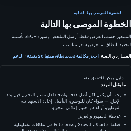
الخطوة الموصى بها التالية
الخطوة الموصى بها التالية
التسعير حسب العرض فقط. أرسل الملخص وسيرد SEOH بأسئلة
لتحديد النطاق ثم بعرض سعر مناسب.
المسار ذي الصلة:
احجز مكالمة تحديد نطاق مدتها 20 دقيقة
/
الدعم
دليل يمكن التحقق منه
ما يقلل التردد
يجب أن يكون لكل أصل هدف واضح داخل مسار التحويل قبل بدء
الإنتاج — سواء كان للتوضيح، التأهيل، إعادة الاستهداف،
التوطين، أو لدعم اختبار إعلاني مدفوع.
خريطة الجمهور والعرض
خطط Starter وGrowth وEnterprise هي نطاقات تخطيطية
وليست فواتير مفاجئة. بعد حجز المكالمة، تؤكد SEOH الجمهور