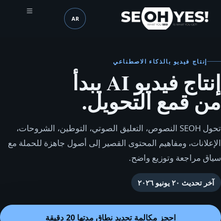
AR
SEOH
اللغة (mobile header)
إنتاج فيديو بالذكاء الاصطناعي
إنتاج فيديو AI يبدأ
من قمع التحويل.
تحول SEOH النصوص، التعليق الصوتي، التوطين، الشروحات،
الإعلانات، ومفاهيم المحتوى القصير إلى أصول جاهزة للحملة مع
سياق مراجعة وتوزيع واضح.
آخر تحديث
٢٠ يونيو ٢٠٢٦
احجز مكالمة تحديد نطاق مدتها 20 دقيقة