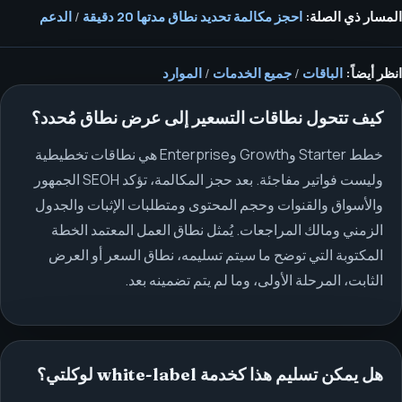
المسار ذي الصلة:
احجز مكالمة تحديد نطاق مدتها 20 دقيقة
/
الدعم
انظر أيضاً:
الباقات
/
جميع الخدمات
/
الموارد
كيف تتحول نطاقات التسعير إلى عرض نطاق مُحدد؟
خطط Starter وGrowth وEnterprise هي نطاقات تخطيطية
وليست فواتير مفاجئة. بعد حجز المكالمة، تؤكد SEOH الجمهور
والأسواق والقنوات وحجم المحتوى ومتطلبات الإثبات والجدول
الزمني ومالك المراجعات. يُمثل نطاق العمل المعتمد الخطة
المكتوبة التي توضح ما سيتم تسليمه، نطاق السعر أو العرض
الثابت، المرحلة الأولى، وما لم يتم تضمينه بعد.
هل يمكن تسليم هذا كخدمة white-label لوكلتي؟