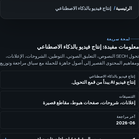
الرئيسية
إنتاج فيديو بالذكاء الاصطناعي
لمحة سريعة
معلومات مفيدة: إنتاج فيديو بالذكاء الاصطناعي
تحول SEOH النصوص، التعليق الصوتي، التوطين، الشروحات، الإعلانات،
ومفاهيم المحتوى القصير إلى أصول جاهزة للحملة مع سياق مراجعة وتوزيع
واضح. يجب أن يكون لكل أصل هدف واضح داخل مسار التحويل قبل بدء
الإنتاج — سواء كان للتوضيح، التأهيل، إعادة الاستهداف، التوطين، أو لدعم
إنتاج فيديو بالذكاء الاصطناعي
إنتاج فيديو AI يبدأ من قمع التحويل.
اختبار إعلاني مدفوع.
التنسيقات
إعلانات، شروحات، صفحات هبوط، مقاطع قصيرة
آخر مراجعة
2026-06
سبب الموثوقية
/
إجراءات ذات صلة