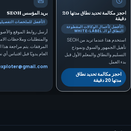
احجز مكالمة تحديد نطاق مدتها 20
بريد المؤسس
SEOH
دقيقة
الأفضل للملخصات التفصيلي
الأفضل لأعمال الوكالات المقطوعة
النطاق أو الـ WHITE-LABEL
أرسل روابط الموقع والأصو
والمتطلبات وملاحظات الامتث
استخدم هذا عندما تريد من SEOH
المرفقات. يتم مراجعة هذا ال
تأهيل الجمهور والسوق ونموذج
العام يدويًا قبل اقتباس أي ن
التسليم والنطاق والمعلم الأول قبل
بدء العمل.
exploter@gmail.com
احجز مكالمة تحديد نطاق
مدتها 20 دقيقة