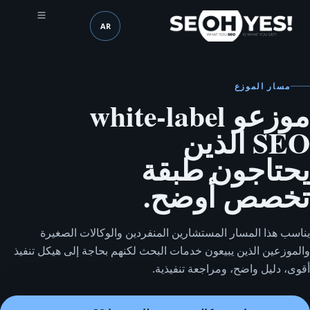
AR
SEOH
اللغة (mobile header)
مسار الموزع
موزعو white-label
SEO الذين
يحتاجون طبقة
تخصص أوضح.
يناسب هذا المسار المستشارين المنفردين والوكالات الصغيرة
والموزعين الذين يبيعون خدمات البحث لكنهم بحاجة إلى هيكل تنفيذ
أقوى، دليل واضح، ومراجعة تنفيذية.