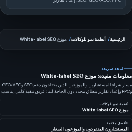
الرئيسية
أنظمة نمو للوكالات
موزع White-label SEO
لمحة سريعة
معلومات مفيدة: موزع White-label SEO
مسار شراء للمستشارين والموزعين الذين يحتاجون دعم SEO وGEO/AEO
وPPC وإعداد تقارير بنطاق محدد دون الحاجة لبناء فريق تنفيذ كامل. يناسب
هذا المسار المستشارين المنفردين والوكالات الصغيرة والموزعين الذين
يبيعون خدمات البحث لكنهم بحاجة إلى هيكل تنفيذ أقوى، دليل واضح،
أنظمة نمو للوكالات
موزع White-label SEO
ومراجعة تنفيذية.
الأفضل ملاءمة
المستشارون المنفردون والموزعون الصغار