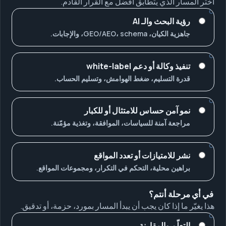
اختر المسار الذي يتطابق أفضل مع القرار القادم.
رؤية البحث والـ AI
جاهزية الكيان، GEO/AEO، schema، والإجابات.
تنفيذ وكالة أو دعم white-label
قدرة التسليم، ضغط الهوامش، وتسليم الحساب.
نمو آمن حساس للامتثال أو للكبار
مراجعة آمنة للسياسات، الموافقة، وتغذية مؤمّنة.
نشر للامتيازات أو تعدد المواقع
براهين محلية، التحكم في التكرار، ومجموعات المواقع.
في أي مرحلة أنتم؟
هذا يغيّر ما إذا كان يجب أن يبدأ المسار بمورد، حزمة، أو تدقيق.
التعلّم والمقارنة