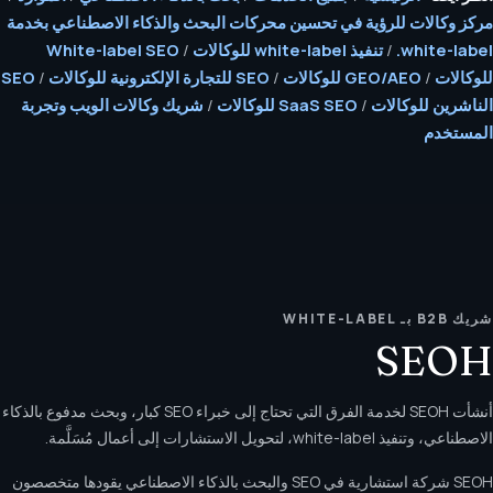
مركز وكالات للرؤية في تحسين محركات البحث والذكاء الاصطناعي بخدمة
white-label.
/
تنفيذ white-label للوكالات
/
White-label SEO
للوكالات
/
GEO/AEO للوكالات
/
SEO للتجارة الإلكترونية للوكالات
/
SEO
الناشرين للوكالات
/
SaaS SEO للوكالات
/
شريك وكالات الويب وتجربة
المستخدم
شريك B2B بـ WHITE-LABEL
SEOH
أنشأت SEOH لخدمة الفرق التي تحتاج إلى خبراء SEO كبار، وبحث مدفوع بالذكاء
الاصطناعي، وتنفيذ white-label، لتحويل الاستشارات إلى أعمال مُسَلَّمة.
SEOH شركة استشارية في SEO والبحث بالذكاء الاصطناعي يقودها متخصصون