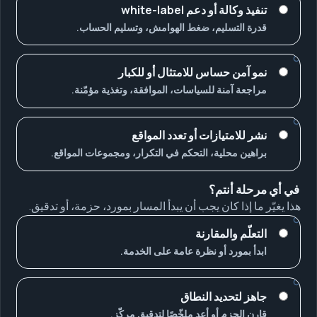
تنفيذ وكالة أو دعم white-label
قدرة التسليم، ضغط الهوامش، وتسليم الحساب.
نمو آمن حساس للامتثال أو للكبار
مراجعة آمنة للسياسات، الموافقة، وتغذية مؤمّنة.
نشر للامتيازات أو تعدد المواقع
براهين محلية، التحكم في التكرار، ومجموعات المواقع.
في أي مرحلة أنتم؟
هذا يغيّر ما إذا كان يجب أن يبدأ المسار بمورد، حزمة، أو تدقيق.
التعلّم والمقارنة
ابدأ بمورد أو نظرة عامة على الخدمة.
جاهز لتحديد النطاق
قارن الحزم أو أعد ملخّصًا لتدقيق مركّز.