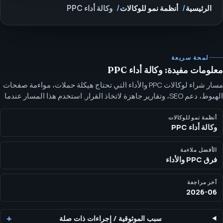
الرئيسية
أنظمة نمو للوكالات
وكالة أداء PPC
لمحة سريعة
معلومات مفيدة: وكالة أداء PPC
مسار شراء لوكالات PPC والأداء التي تحتاج هيكلة حملات، مواءمة صفحات
الهبوط، دعم SEO، وتقارير جاهزة لاتخاذ القرار. استخدم هذا المسار عندما
تكون الوسائل المدفوعة مفعّلة لكن هيكل الحساب، صفحات الهبوط، وسرد
الرؤية في البحث بحاجة إلى نظام أكثر انضباطًا.
أنظمة نمو للوكالات
وكالة أداء PPC
الأفضل ملاءمة
فرق PPC والأداء
آخر مراجعة
2026-06
سبب الموثوقية
/
إجراءات ذات صلة