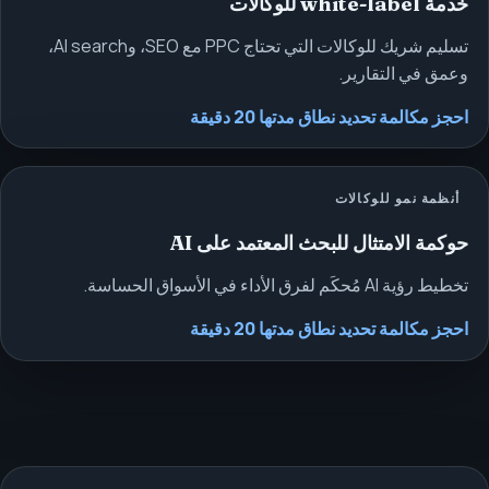
خدمة white-label للوكالات
تسليم شريك للوكالات التي تحتاج PPC مع SEO، وAI search،
وعمق في التقارير.
احجز مكالمة تحديد نطاق مدتها 20 دقيقة
أنظمة نمو للوكالات
حوكمة الامتثال للبحث المعتمد على AI
تخطيط رؤية AI مُحكَم لفرق الأداء في الأسواق الحساسة.
احجز مكالمة تحديد نطاق مدتها 20 دقيقة