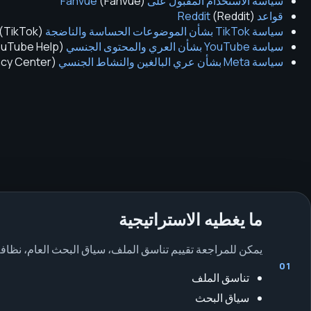
سياسة الاستخدام المقبول على Fanvue
)
Fanvue
(
قواعد Reddit
)
Reddit
(
سياسة TikTok بشأن الموضوعات الحساسة والناضجة
(
TikTok
)
سياسة YouTube بشأن العري والمحتوى الجنسي
(
uTube Help
سياسة Meta بشأن عري البالغين والنشاط الجنسي
(
cy Center
ما يغطيه الاستراتيجية
يمكن للمراجعة تقييم تناسق الملف، سياق البحث العام، نظا
01
تناسق الملف
سياق البحث