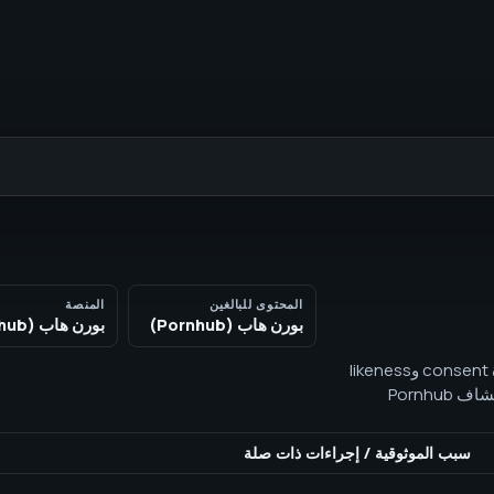
المحتوى للبالغين
المنصة
بورن هاب (Pornhub)
بورن هاب (Pornhub)
مراجعة SEO لـ Pornhub من SEOH للمشغلين القانونيين للـ 18+، مع مراعاة consent وlikeness
وسياسة المنصة والعرض العام غير الصريح. يمكن لـ SEOH مراجعة قابلية اكتشاف Pornhub
سبب الموثوقية
/
إجراءات ذات صلة