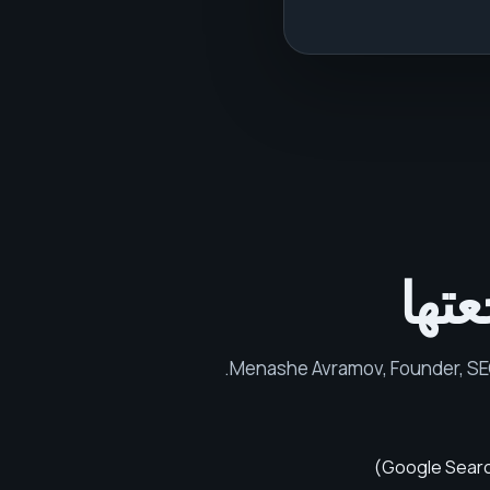
تها
.
Menashe Avramov
,
Founder, SE
)
Google Searc