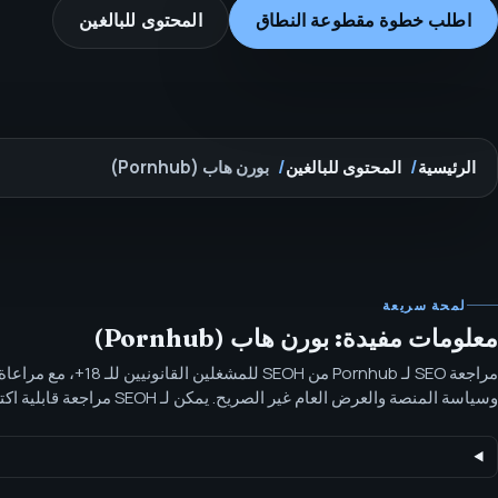
اطلب خطوة مقطوعة النطاق
المحتوى للبالغين
الرئيسية
المحتوى للبالغين
بورن هاب (Pornhub)
لمحة سريعة
معلومات مفيدة: بورن هاب (Pornhub)
وسياق السمعة للمشغلين القانونيين للـ 18+ مع الحفاظ على مواد SEOH العامة غير الصريحة.