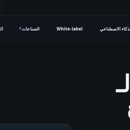
ذكاء الاصطناعي
White-label
الصناعات
ال
عة SEO لـ
ع