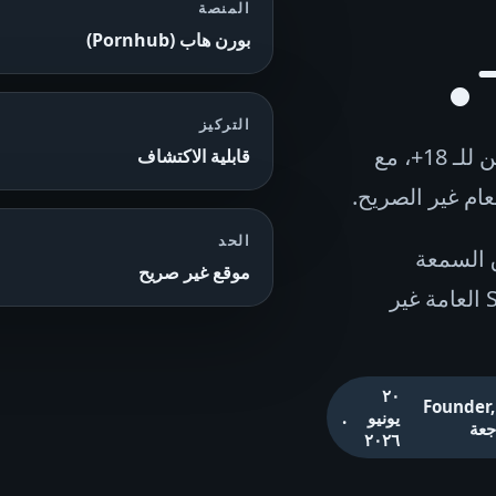
المنصة
بورن هاب (Pornhub)
التركيز
مراجعة SEO لـ Pornhub من SEOH للمشغلين القانونيين للـ 18+، مع
قابلية الاكتشاف
الحد
ية اكتشاف Pornhub وسياق السمعة
موقع غير صريح
للمشغلين القانونيين للـ 18+ مع الحفاظ على مواد SEOH العامة غير
٢٠
Founder,
يونيو
.
جعة
٢٠٢٦