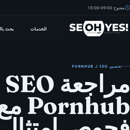
مفتوح
09:00
-
18:00
الخدمات
بحث بال
SEO
تحسين SEO لـ PORNHUB
مراج
Pornhub م
فحوص امتثال