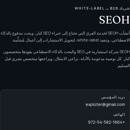
شريك B2B بـ WHITE-LABEL
SEOH
أنشأت SEOH لخدمة الفرق التي تحتاج إلى خبراء SEO كبار، وبحث مدفوع بالذكاء
الاصطناعي، وتنفيذ white-label، لتحويل الاستشارات إلى أعمال مُسَلَّمة.
SEOH شركة استشارية في SEO والبحث بالذكاء الاصطناعي يقودها متخصصون
كبار. كل توصية مدعومة بالأدلة، تراعي الامتثال، ويراجعها متخصص بشري قبل
التسليم.
بريد المؤسس
exploter@gmail.com
الهاتف
+972-54-582-1664