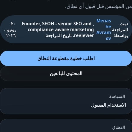
من المؤسس قبل قبول أي نطاق.
Menas
تمت
,
Founder, SEOH - senior SEO and
٢٠
he
المراجعة
compliance-aware marketing
يونيو
.
Avram
بواسطة
reviewer
.
تاريخ المراجعة
٢٠٢٦
ov
اطلب خطوة مقطوعة النطاق
المحتوى للبالغين
السياسة
الاستخدام المقبول
النطاق