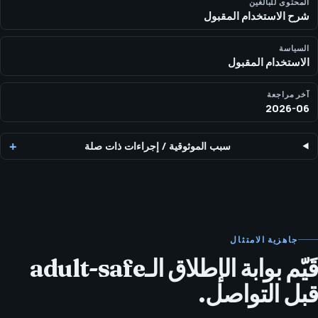
الكبار قانونية، واعية بالموافقة، غير صريحة، ملتزمة بالسياسات، ومراجعة
المحتوى للبالغين
شرح الاستخدام المقبول
من المؤسس قبل قبول أي نطاق.
السياسة
الاستخدام المقبول
آخر مراجعة
2026-06
سبب الموثوقية
/
إجراءات ذات صلة
جاهزية الامتثال
قَيّم بوابة الإطلاق الـadult-safe
قبل التواصل.