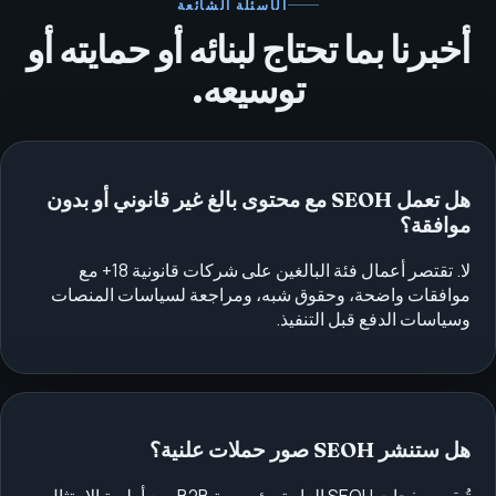
الأسئلة الشائعة
أخبرنا بما تحتاج لبنائه أو حمايته أو
توسيعه.
هل تعمل SEOH مع محتوى بالغ غير قانوني أو بدون
موافقة؟
لا. تقتصر أعمال فئة البالغين على شركات قانونية 18+ مع
موافقات واضحة، وحقوق شبه، ومراجعة لسياسات المنصات
وسياسات الدفع قبل التنفيذ.
هل ستنشر SEOH صور حملات علنية؟
تُبقى صفحات SEOH العامة مؤسسية B2B، مع أولوية الامتثال