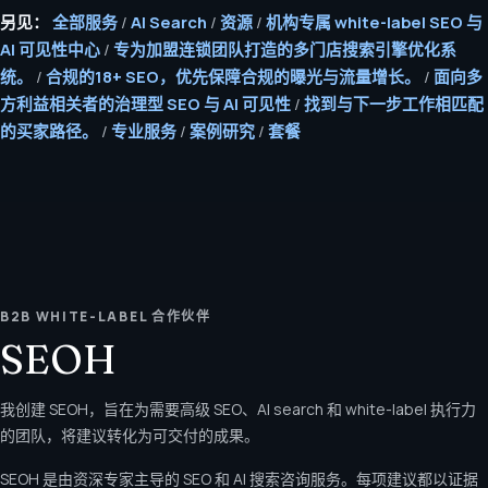
另见：
全部服务
/
AI Search
/
资源
/
机构专属 white-label SEO 与
AI 可见性中心
/
专为加盟连锁团队打造的多门店搜索引擎优化系
统。
/
合规的18+ SEO，优先保障合规的曝光与流量增长。
/
面向多
方利益相关者的治理型 SEO 与 AI 可见性
/
找到与下一步工作相匹配
的买家路径。
/
专业服务
/
案例研究
/
套餐
B2B WHITE-LABEL 合作伙伴
SEOH
我创建 SEOH，旨在为需要高级 SEO、AI search 和 white-label 执行力
的团队，将建议转化为可交付的成果。
SEOH 是由资深专家主导的 SEO 和 AI 搜索咨询服务。每项建议都以证据