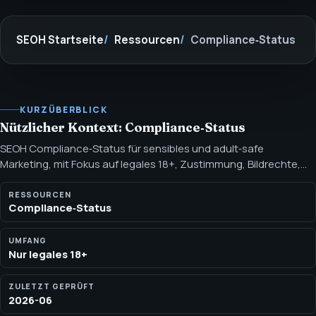
SEOH Startseite
Ressourcen
Compliance‑Status
KURZÜBERBLICK
Nützlicher Kontext: Compliance‑Status
SEOH Compliance‑Status für sensibles und adult‑safe
Marketing, mit Fokus auf legales 18+, Zustimmung, Bildrechte,
Plattform‑ und Zahlungsregel‑Guardrails. Ein markensicheres
Kurzprofil, wie SEOH gesetzeskonformes 18+, zustimmungs‑
RESSOURCEN
Compliance‑Status
und imagebewusstes, plattformkonformes sowie
zahlungsregelkonformes Marketing gestaltet.
UMFANG
Nur legales 18+
ZULETZT GEPRÜFT
2026-06