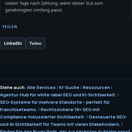
sieben Tage nach Zahlung, wenn dieser SLA zum
genehmigten Umfang passt.
TEILEN
LinkedIn
Teilen
Siehe auch:
Alle Services
/
KI-Suche
/
Ressourcen
/
Agentur-Hub für white-label SEO und KI-Sichtbarkeit.
/
SEO‑Systeme für mehrere Standorte – perfekt für
Franchiseteams.
/
Rechtssichere 18+ SEO mit
Compliance‑fokussierter Sichtbarkeit.
/
Gesteuerte SEO‑
und AI‑Sichtbarkeit für Teams mit vielen Stakeholdern.
/
Finden Sie den Buyer Path, der zur nächsten Aufgabe passt.