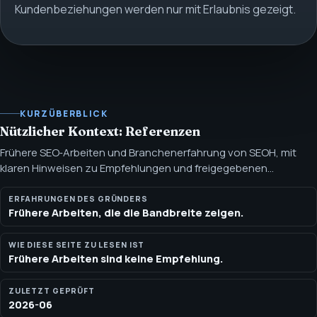
Kundenbeziehungen werden nur mit Erlaubnis gezeigt.
KURZÜBERBLICK
Nützlicher Kontext: Referenzen
Frühere SEO‑Arbeiten und Branchenerfahrung von SEOH, mit
klaren Hinweisen zu Empfehlungen und freigegebenen
Kundennachweisen. Die Liste zeigt Branchenerfahrung und
öffentlich zugänglichen Karrierekontext. Logos, Testimonials,
ERFAHRUNGEN DES GRÜNDERS
Frühere Arbeiten, die die Bandbreite zeigen.
namentlich genannte Ergebnisse oder aktuelle
Kundenbeziehungen werden nur mit Erlaubnis gezeigt.
WIE DIESE SEITE ZU LESEN IST
Frühere Arbeiten sind keine Empfehlung.
ZULETZT GEPRÜFT
2026-06