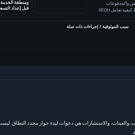
ومنطقة الخدمة و
الاقتباس والمدفوعات
قبل إعداد التسعي
ومسؤوليات التسليم والملكية الفكرية وحدود المسؤولية. توضح هذه الشروط كيفية تعامل SEOH
مع الاستفسارات ذات الاتصال المباشر، والعروض المحددة النطاق، وسرية white-label، والعمل
سبب الموثوقية
/
إجراءات ذات صلة
 والعينات، والاستشارات هي دعوات لبدء حوار محدد النطاق. ليست عرضًا