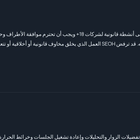
يُقتصر العمل في صناعة البالغين والخدمات الحساسة للامتثال على أنشطة قانونية لشرك
وسياسات معالجة المدفوعات وقيود الإعلان والقانون المعمول به. قد ترفض SEOH العمل الذي يخلق مخاوف 