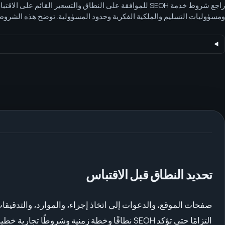
راجع شروط خدمة SEOH للموافقة على النطاق والتسعير القائم على 
في عصر AI، والخدمات الحساسة من جهة الامتثال.
تحديد النطاق قبل الاقتباس
صفحات الموقع، والدعوات إلى اتخاذ إجراء، والموارد، والتدقيقات،
التزامًا حتى تؤكد SEOH نطاقًا وخطة زمنية وشروطًا تجارية خطية.