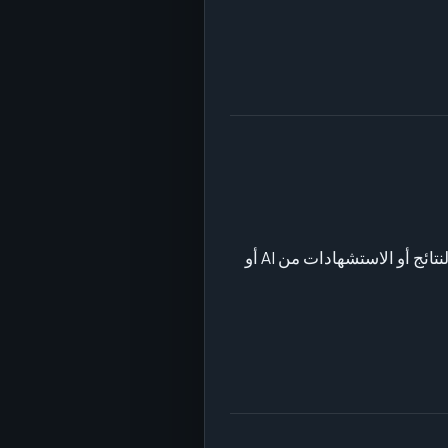
منصات AI Search ومحركات الإجابة وأنظمة الإعلانات والمنصات الاجتماعية ونتائج البحث تتغير باستمرار. لا تضمن SEOH ترتيبًا في النتائج أو الاستشهادات من AI أو