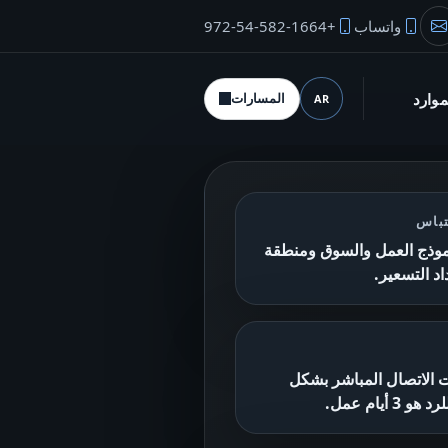
واتساب
+972-54-582-1664
بريد المؤسس
موارد
المسارات
AR
اللغة (desktop)
تباس
راجعة نموذج العمل والسوق ومنطقة
اد التسعير.
ت الاتصال المباشر بشكل
أيام عمل.