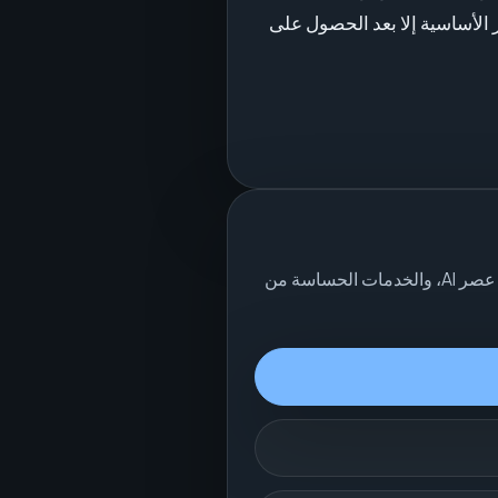
غَّل التحليلات غير الأساسية إلا بعد الحصول على
توضح هذه الشروط كيفية تعامل SEOH مع الاستفسارات ذات الاتصال المباشر، والعروض المحددة النطاق، وسرية white-label، والعمل في عصر AI، والخدمات الحساسة من