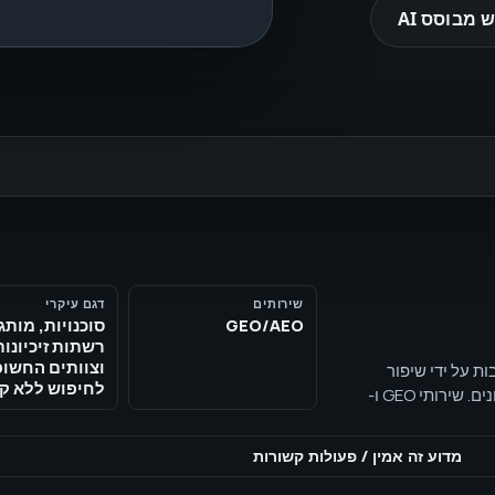
 מבוסס AI
שירותים
דגם עיקרי
GEO/AEO
רשתות זיכיונות
וצוותים החשופ
יפוש מבוססי AI מוכנים לתשובות על ידי שיפור
לחיפוש ללא קל
בהירות ישותית, נתיבי ציטוט, תוכן מובנה, קישורים פנימיים וכיסוי שאלות קונים. שירותי GEO ו-
AEO ל-Google AI Overviews, ChatGPT, Perplexity, Gemini, Bing Copilot, בהירות ישותית
מדוע זה אמין
/
פעולות קשורות