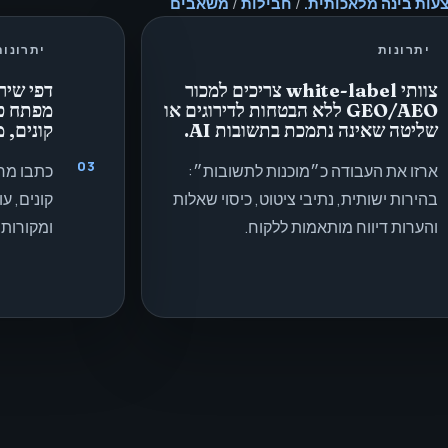
/
חבילות
/
משאבים
יתרונות
יתרונות
צוותי white-label צריכים למכור
דפי שיר
GEO/AEO ללא הבטחות לדירוגים או
מפתח כ
שליטה שאינה נתמכת בתשובות AI.
קונים, 
03
ארזו את העבודה כ״מוכנות לתשובות״:
כתבו מח
בהירות ישותית, נתיבי ציטוט, כיסוי שאלות
קונים, ע
והערות דיווח מותאמות ללקוח.
ומקורות 