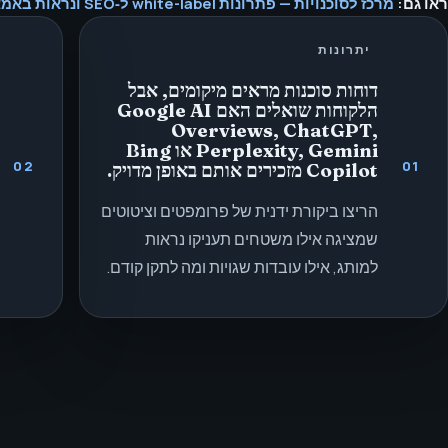
ראו גם:
מרכז לסוכנויות — פתרונות white-label ל‑SEO ונראות באמצעות בינה מלאכותית.
יתרונות
דוחות סוכנות מראים מיקומים, אבל
הלקוחות שואלים האם Google AI
Overviews, ChatGPT,
Perplexity, Gemini או Bing
02
01
Copilot מזכירים אותם באופן מדויק.
הריצו ביקורת ידנית של פרומפטים וציטוטים
שמציגה אילו משטחים תעניקו נראות
למותג, אילו עובדות שגויות ומה לתקן קודם.