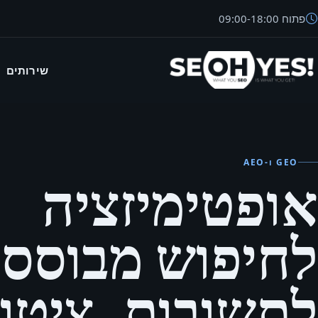
פתוח
18:00
-
09:00
שירותים
SEO
GEO ו-AEO
אופטימיזציה
לתשובות, ציטו