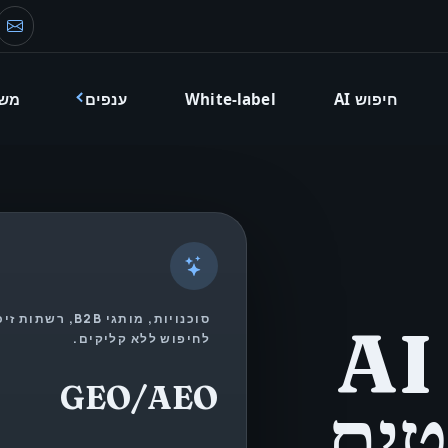
דוא
חיפוש AI
White-label
ענפים
מש
סוכנויות, מותגי B
לחיפוש מבוסס AI
לחיפוש ללא קליקים.
GEO/AEO
טים